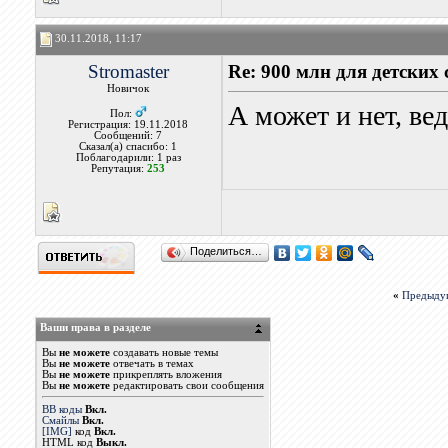
30.11.2018, 11:17
Stromaster
Re: 900 млн для детских
Новичок
А может и нет, вед
Пол:
Регистрация: 19.11.2018
Сообщений: 7
Сказал(а) спасибо: 1
Поблагодарили: 1 раз
Репутация:
253
Поделиться…
«
Предыду
Ваши права в разделе
Вы
не можете
создавать новые темы
Вы
не можете
отвечать в темах
Вы
не можете
прикреплять вложения
Вы
не можете
редактировать свои сообщения
BB коды
Вкл.
Смайлы
Вкл.
[IMG]
код
Вкл.
HTML код
Выкл.