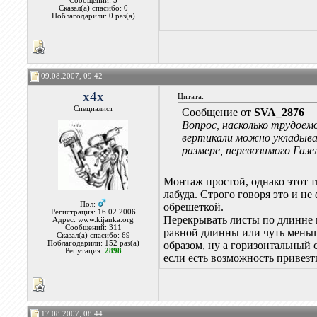
Сообщений: 5
Сказал(а) спасибо: 0
Поблагодарили: 0 раз(а)
09.08.2007, 09:42
x4x
Цитата:
Специалист
Сообщение от
SVA_2876
Вопрос, насколько трудоем
вертикали можно укладыва
размере, перевозимого Газе
Монтаж простой, однако этот т
лабуда. Строго говоря это и н
Пол:
обрешеткой.
Регистрация: 16.02.2006
Перекрывать листы по длинне 
Адрес: www.kijanka.org
Сообщений: 311
равной длинны или чуть меньш
Сказал(а) спасибо: 69
Поблагодарили: 152 раз(а)
образом, ну а горизонтальный 
Репутация:
2898
если есть возможность привезт
17.08.2007, 08:44