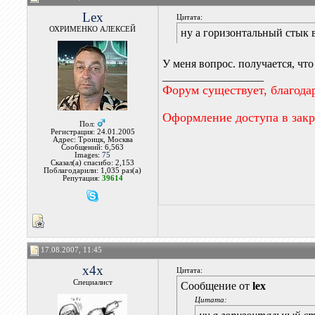
Lex
Цитата:
ОХРИМЕНКО АЛЕКСЕЙ
ну а горизонтальный стык 
У меня вопрос. получается, ч
__________________
Форум существует, благода
Оформление доступа в зак
Пол:
Регистрация: 24.01.2005
Адрес: Троицк, Москва
Сообщений: 6,563
Images:
75
Сказал(а) спасибо: 2,153
Поблагодарили: 1,035 раз(а)
Репутация:
39614
17.08.2007, 11:45
x4x
Цитата:
Специалист
Сообщение от
lex
Цитата: