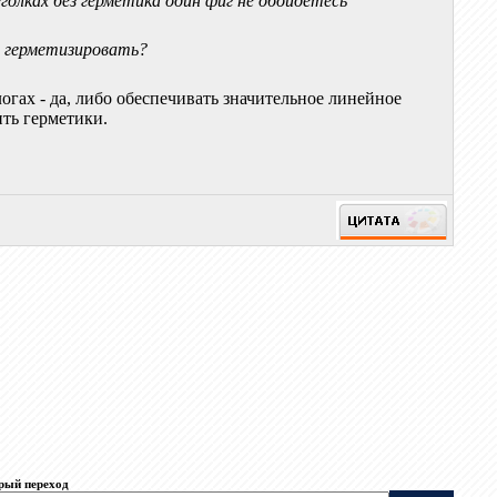
голках без герметика один фиг не обойдетесь
о герметизировать?
логах - да, либо обеспечивать значительное линейное
ить герметики.
рый переход