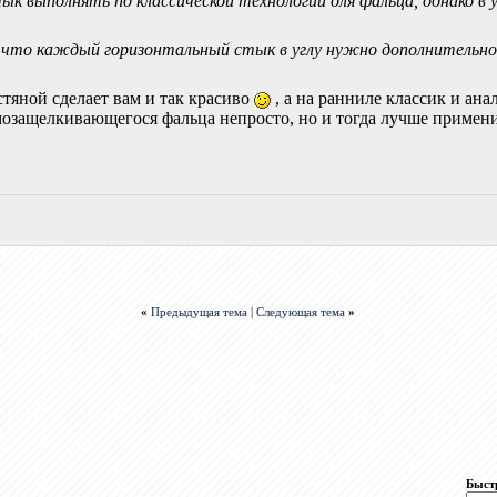
ык выполнять по классической технологии для фальца, однако в у
я, что каждый горизонтальный стык в углу нужно дополнительн
стяной сделает вам и так красиво
, а на ранниле классик и ана
амозащелкивающегося фальца непросто, но и тогда лучше примен
«
Предыдущая тема
|
Следующая тема
»
Быст