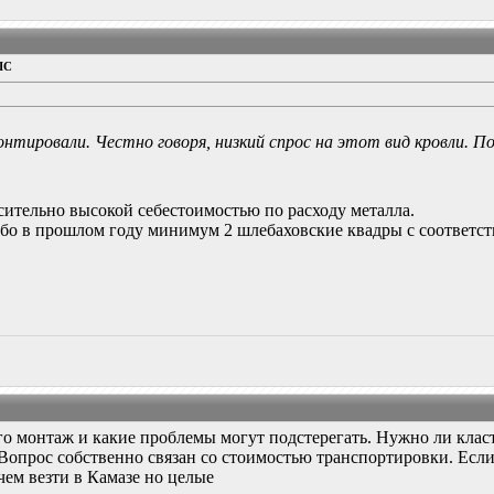
IC
онтировали. Честно говоря, низкий спрос на этот вид кровли. 
сительно высокой себестоимостью по расходу металла.
ь, бо в прошлом году минимум 2 шлебаховские квадры с соотве
его монтаж и какие проблемы могут подстерегать. Нужно ли кла
 Вопрос собственно связан со стоимостью транспортировки. Есл
 чем везти в Камазе но целые