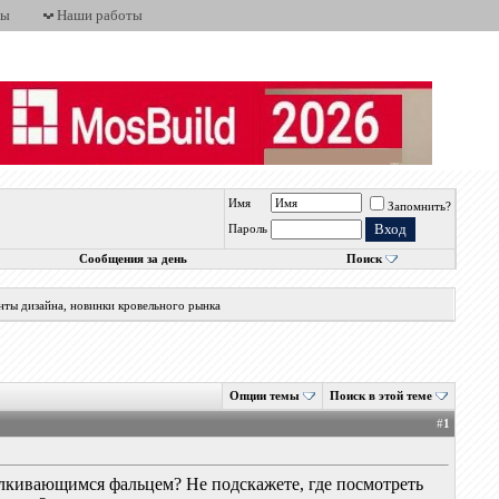
ты
Наши работы
Имя
Запомнить?
Пароль
Сообщения за день
Поиск
нты дизайна, новинки кровельного рынка
Опции темы
Поиск в этой теме
#
1
елкивающимся фальцем? Не подскажете, где посмотреть