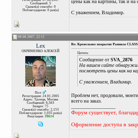
цены как на картины, так и н
Сообщений: 5
Сказал(а) спасибо: 0
Поблагодарили: 0 раз(а)
С уважением, Владимир.
08.08.2007, 22:11
Lex
Re: Кровельное покрытие Раннила СLASS
ОХРИМЕНКО АЛЕКСЕЙ
Цитата:
Сообщение от
SVA_2876
На вашем сайте обнаружил
посмотреть цены как на к
С уважением, Владимир.
Пол:
Проблем нет, продовали, монти
Регистрация: 24.01.2005
Адрес: Троицк, Москва
всего на заказ.
Сообщений: 6,563
__________________
Images:
75
Сказал(а) спасибо: 2,153
Форум существует, благода
Поблагодарили: 1,035 раз(а)
Репутация:
39614
Оформление доступа в зак