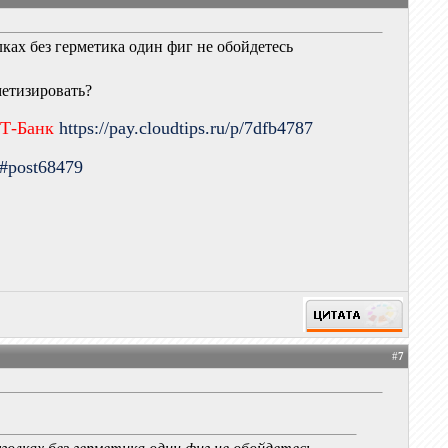
ках без герметика один фиг не обойдетесь
метизировать?
 Т-Банк
https://pay.cloudtips.ru/p/7dfb4787
9#post68479
#
7