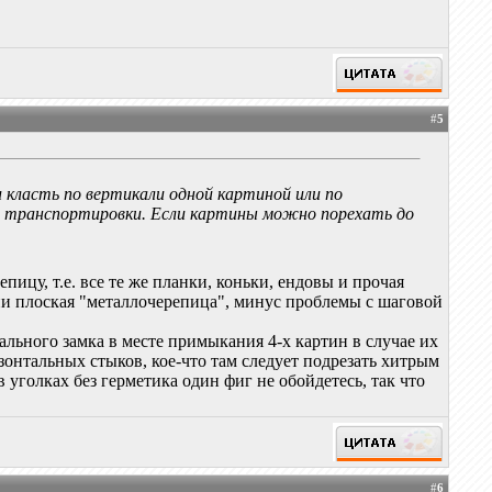
#
5
 класть по вертикали одной картиной или по
ю транспортировки. Если картины можно порехать до
ицу, т.е. все те же планки, коньки, ендовы и прочая
огии плоская "металлочерепица", минус проблемы с шаговой
льного замка в месте примыкания 4-х картин в случае их
онтальных стыков, кое-что там следует подрезать хитрым
 уголках без герметика один фиг не обойдетесь, так что
#
6