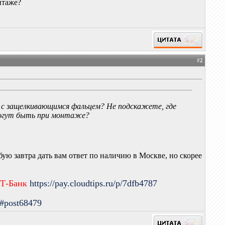
нтаже?
#
2
 с защелкивающимся фальцем? Не подскажете, где
могут быть при монтаже?
бую завтра дать вам ответ по наличию в Москве, но скорее
 Т-Банк
https://pay.cloudtips.ru/p/7dfb4787
9#post68479