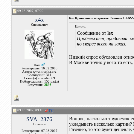
09.08.2007, 07:20
x4x
Re: Кровельное покрытие Раннила СLASS
Специалист
Цитата:
Сообщение от
lex
Проблем нет, продовали, м
но скорее всего на заказ.
Низкий спрос обусловлен отно
В Москве точно у кого-то ест
Пол:
Регистрация: 16.02.2006
Адрес: www.kijanka.org
Сообщений: 311
Сказал(а) спасибо: 69
Поблагодарили: 152 раз(а)
Репутация:
2898
09.08.2007, 09:10
SVA_2876
Вопрос, насколько трудоемок 
укладывать несколько картин?
Новичок
Газелью, то это будет дешевле,
Регистрация: 07.08.2007