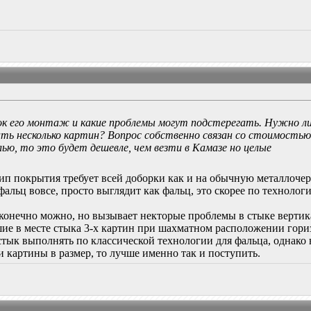
ок его монтаж и какие проблемы могут подстерегать. Нужно ли
ть несколько картин? Вопрос собственно связан со стоимость
лью, то это будет дешевле, чем везти в Камазе но целые
ип покрытия требует всей доборки как и на обычную металлочереп
е фальц вовсе, просто выглядит как фальц, это скорее по технол
конечно можно, но вызывает некторые проблемы в стыке вертика
ие в месте стыка 3-х картин при шахматном расположении гориз
стык выполнять по классической технологии для фальца, однако в
и картины в размер, то лучше именно так и поступить.