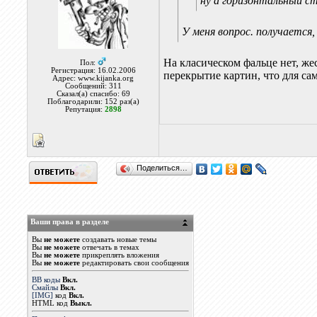
ну а горизонтальный ст
У меня вопрос. получаетс
На класическом фальце нет, же
Пол:
Регистрация: 16.02.2006
перекрытие картин, что для с
Адрес: www.kijanka.org
Сообщений: 311
Сказал(а) спасибо: 69
Поблагодарили: 152 раз(а)
Репутация:
2898
Поделиться…
Ваши права в разделе
Вы
не можете
создавать новые темы
Вы
не можете
отвечать в темах
Вы
не можете
прикреплять вложения
Вы
не можете
редактировать свои сообщения
BB коды
Вкл.
Смайлы
Вкл.
[IMG]
код
Вкл.
HTML код
Выкл.