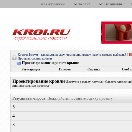
В избранное
На сайт
О компании
Кровля форум - как крыть крышу, чем крыть крышу, какую кровлю выбрать?
|
В
Проектирование кровли
Проектирование и расчет крыши
Регистрация
Галерея
Справка
Сообщ
Проектирование кровли
Доступ к разделу платный. Сделать запрос t
индивидуальные проекты.
Результаты опроса
: Пожалуйста, поставьте оценку проекту
5
4
3