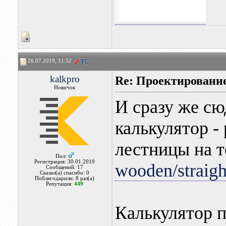
26.07.2019, 11:52
kalkpro
Re: Проектировани
Новичок
И сразу же с
калькулятор -
лестницы на т
Пол:
Регистрация: 30.01.2019
wooden/straigh
Сообщений: 17
Сказал(а) спасибо: 0
Поблагодарили: 8 раз(а)
Репутация:
449
Калькулятор п