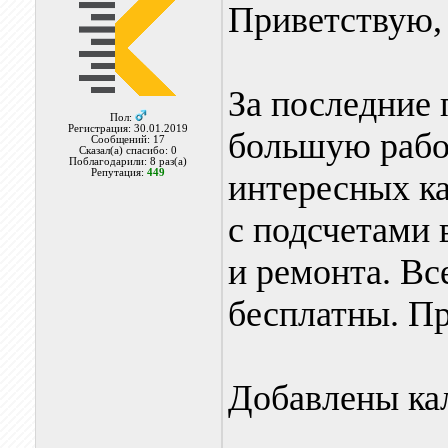
Приветствую, 
За последние
Пол:
Регистрация: 30.01.2019
большую рабо
Сообщений: 17
Сказал(а) спасибо: 0
Поблагодарили: 8 раз(а)
Репутация:
449
интересных ка
с подсчетами 
и ремонта. В
бесплатны. Пр
Добавлены кал