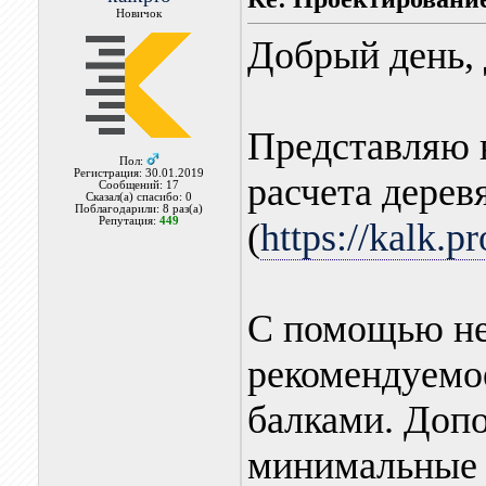
Новичок
Добрый день, 
Представляю 
Пол:
Регистрация: 30.01.2019
расчета дерев
Сообщений: 17
Сказал(а) спасибо: 0
Поблагодарили: 8 раз(а)
Репутация:
449
(
https://kalk.p
С помощью не
рекомендуемо
балками. Доп
минимальные 