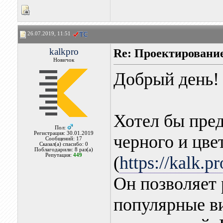
26.07.2019, 11:51
kalkpro
Re: Проектировани
Новичок
Добрый день!
Хотел бы пред
Пол:
Регистрация: 30.01.2019
черного и цве
Сообщений: 17
Сказал(а) спасибо: 0
Поблагодарили: 8 раз(а)
Репутация:
449
(
https://kalk.pr
Он позволяет 
популярные в