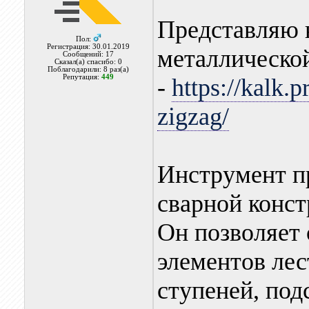
Представляю 
Пол:
Регистрация: 30.01.2019
металлическо
Сообщений: 17
Сказал(а) спасибо: 0
Поблагодарили: 8 раз(а)
Репутация:
449
-
https://kalk.p
zigzag/
Инструмент пр
сварной конст
Он позволяет 
элементов лес
ступеней, под