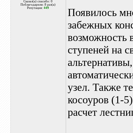
Сказал(а) спасибо: 0
Поблагодарили: 8 раз(а)
Репутация:
449
Появилось мн
забежных кон
возможность 
ступеней на с
альтернативы
автоматическ
узел. Также т
косоуров (1-5
расчет лестни