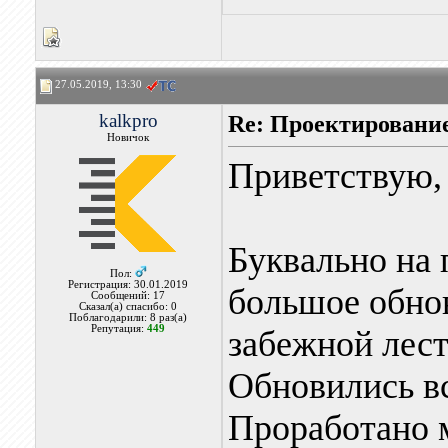
27.05.2019, 13:30
kalkpro
Re: Проектировани
Новичок
Приветствую,
Буквально на
Пол:
Регистрация: 30.01.2019
большое обнов
Сообщений: 17
Сказал(а) спасибо: 0
Поблагодарили: 8 раз(а)
Репутация:
449
забежной лест
Обновились вс
Проработано м