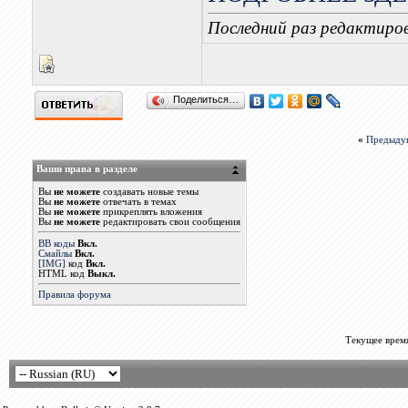
Последний раз редактиров
Поделиться…
«
Предыду
Ваши права в разделе
Вы
не можете
создавать новые темы
Вы
не можете
отвечать в темах
Вы
не можете
прикреплять вложения
Вы
не можете
редактировать свои сообщения
BB коды
Вкл.
Смайлы
Вкл.
[IMG]
код
Вкл.
HTML код
Выкл.
Правила форума
Текущее врем