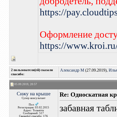
добродетель, подд
https://pay.cloudti
Оформление досту
https://www.kroi.r
2 пользователя(ей) сказали
Александр М
(27.09.2019),
Иль
cпасибо:
05.09.2019, 20:57
Сижу на крыше
Re: Односкатная к
Супер консультант
забавная табли
Пол:
Регистрация: 03.02.2015
Адрес: Тольятти
Сообщений: 517
Сказал(а) спасибо: 176