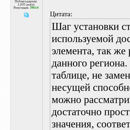
Поблагодарили:
1,035 раз(а)
Репутация:
39614
Цитата:
Шаг установки ст
используемой дос
элемента, так же
данного региона.
таблице, не заме
несущей способн
можно рассматрив
достаточно прост
значения, соотв