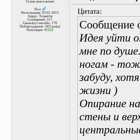
Супер консультант
Цитата:
Пол:
Регистрация: 03.02.2015
Адрес: Тольятти
Сообщений: 517
Сообщение 
Сказал(а) спасибо: 176
Поблагодарили: 563 раз(а)
Репутация:
41222
Идея уйти о
мне по душе
ногам - тоже
забуду, хот
жизни )
Опирание на
стены и вер
центральные