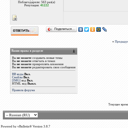
Поблагодарили: 563 раз(а)
Репутация:
41222
Поделиться…
«
Предыду
Ваши права в разделе
Вы
не можете
создавать новые темы
Вы
не можете
отвечать в темах
Вы
не можете
прикреплять вложения
Вы
не можете
редактировать свои сообщения
BB коды
Вкл.
Смайлы
Вкл.
[IMG]
код
Вкл.
HTML код
Выкл.
Правила форума
Текущее врем
Powered by vBulletin® Version 3.8.7