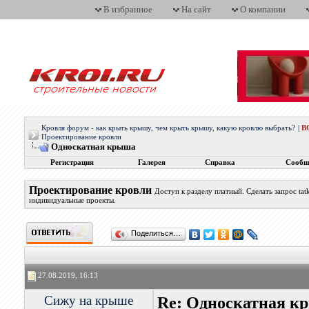
В избранное
На сайт
О компании
Кровля форум - как крыть крышу, чем крыть крышу, какую кровлю выбрать?
|
В
Проектирование кровли
Односкатная крыша
Регистрация
Галерея
Справка
Сообщ
Проектирование кровли
Доступ к разделу платный. Сделать запрос t
индивидуальные проекты.
Поделиться…
27.08.2019, 16:13
Сижу на крыше
Re: Односкатная к