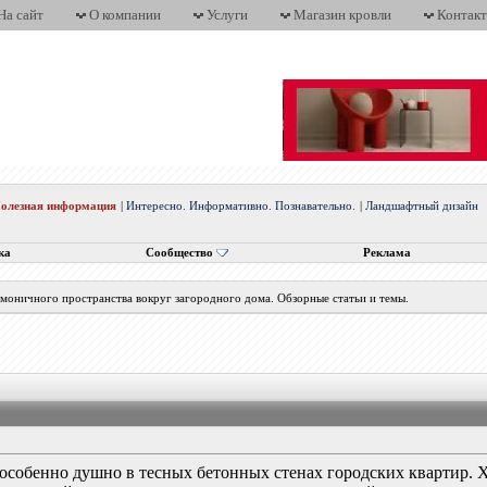
На сайт
О компании
Услуги
Магазин кровли
Контак
олезная информация
|
Интересно. Информативно. Познавательно.
|
Ландшафтный дизайн
ка
Сообщество
Реклама
рмоничного пространства вокруг загородного дома. Обзорные статьи и темы.
особенно душно в тесных бетонных стенах городских квартир. Х