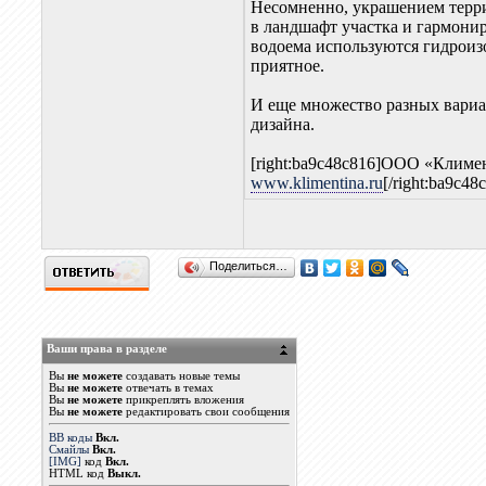
Несомненно, украшением терри
в ландшафт участка и гармони
водоема используются гидроизо
приятное.
И еще множество разных вари
дизайна.
[right:ba9c48c816]ООО «Климе
www.klimentina.ru
[/right:ba9c48
Поделиться…
Ваши права в разделе
Вы
не можете
создавать новые темы
Вы
не можете
отвечать в темах
Вы
не можете
прикреплять вложения
Вы
не можете
редактировать свои сообщения
BB коды
Вкл.
Смайлы
Вкл.
[IMG]
код
Вкл.
HTML код
Выкл.