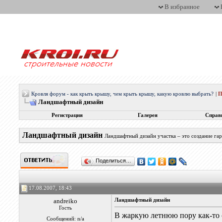
В избранное
Кровля форум - как крыть крышу, чем крыть крышу, какую кровлю выбрать?
|
П
Ландшафтный дизайн
Регистрация
Галерея
Справ
Ландшафтный дизайн
Ландшафтный дизайн участка – это создание га
Поделиться…
17.08.2007, 18:43
andreiko
Ландшафтный дизайн
Гость
В жаркую летнюю пору как-то 
Сообщений: n/a