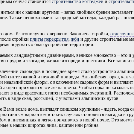
ярным сейчас становится
строительство коттеджей
и
строительст
вниться ни с какими другими – запах хвойных бревен заставляет
твие. Также неплохо иметь загородный коттедж, каждый раз пос
го дома благополучно завершено. Закончена стройка,
отделочны
 после стройки
плиты перекрытия
,
жби
и другие строительные ма
ремя подумать о благоустройстве территории.
гаемых ландшафтными дизайнерами, великое множество – это и у
во прудов и экосадов, живые изгороди и цветники. Все зависит 
лечений садоводов в последнее время стало устройство альпи
обой синтез живой и неживой природы. Альпийская горка, как ч
 и неальпийской флоры, с включением садовых форм и выглядит 
й акцент приходится все же на цветы. Чтобы горка не казалась п
ают в виде красочных пятен необходимых очертаний. Располож
ыть в виде скал, россыпей, с участками альпийских лугов.
Вами возле дома, выглядят слишком хрупкими - ждать, когда он
рнативным вариантом в таких случаях становится высадка в гру
 в питомниках и легко приживутся в новой почве. Это могут бы
ные в наших широтах липа, каштан или рябина.