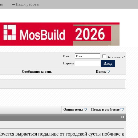
ты
Наши работы
Имя
Запомнить?
Пароль
Сообщения за день
Поиск
Опции темы
Поиск в этой теме
#
1
очется вырваться подальше от городской суеты поближе к