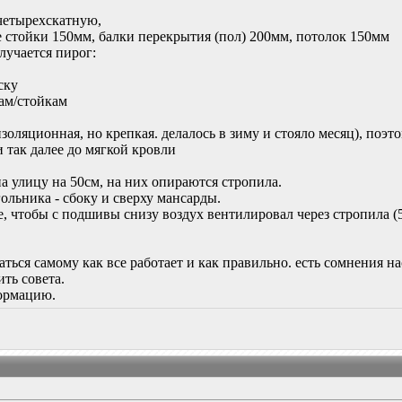
четырехскатную,
 стойки 150мм, балки перекрытия (пол) 200мм, потолок 150мм
лучается пирог:
ску
лам/стойкам
золяционная, но крепкая. делалось в зиму и стояло месяц), поэт
и так далее до мягкой кровли
а улицу на 50см, на них опираются стропила.
ольника - сбоку и сверху мансарды.
е, чтобы с подшивы снизу воздух вентилировал через стропила 
аться самому как все работает и как правильно. есть сомнения н
ть совета.
формацию.