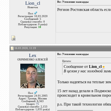
Lion_cl
Re: Утепление мансарды
Новичок
Регион Ростовская область есл
Пол:
Регистрация: 10.03.2020
Сообщений: 5
Сказал(а) спасибо: 0
Поблагодарили: 0 раз(а)
Репутация:
10
16.03.2020, 11:19
Lex
Re: Утепление мансарды
ОХРИМЕНКО АЛЕКСЕЙ
Цитата:
Сообщение от
Lion_cl
В целом у нас холодной зим
Только надеяться на теплые зи
15 лет назад делали в Подмоск
Пол:
происходит в кровельном пирог
Регистрация: 24.01.2005
Адрес: Троицк, Москва
Сообщений: 6,563
p.s. При такой технологии обя
Images:
75
Сказал(а) спасибо: 2,153
__________________
Поблагодарили: 1,035 раз(а)