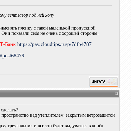
тому вентзазор под ней хочу
применять пленку с такой маленькой пропускной
Они показали себя не очень с хорошей стороны.
 Т-Банк
https://pay.cloudtips.ru/p/7dfb4787
9#post68479
#
3
 сделать?
ое пространство над утеплителем, закрытым ветрозащитой
ху треугольник и все это будет выдуваться в конёк.