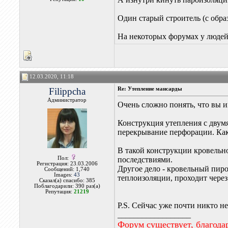
Один старый строитель (с обра
На некоторых форумах у людей 
12.03.2020, 11:18
Filippcha
Re: Утепление мансарды
Администратор
Очень сложно понять, что вы и
Конструкция утепления с двумя
перекрывание перфорации. Как
В такой конструкции кровельно
Пол:
последствиями.
Регистрация: 23.03.2006
Другое дело - кровельный пиро
Сообщений: 1,740
Images:
43
теплоизоляции, проходит через
Сказал(а) спасибо: 385
Поблагодарили: 390 раз(а)
Репутация:
21219
P.S. Сейчас уже почти никто н
__________________
Форум существует, благода