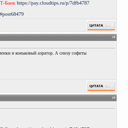
 Т-Банк
https://pay.cloudtips.ru/p/7dfb4787
9#post68479
#
8
пленки и коньковый аэратор. А снизу софиты
#
9