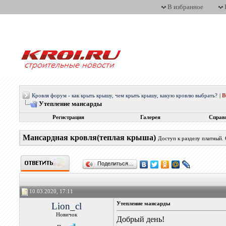
В избранное
Кровля форум - как крыть крышу, чем крыть крышу, какую кровлю выбрать?
|
Утепление мансарды
Регистрация
Галерея
Справ
Мансардная кровля(теплая крыша)
Доступ к разделу платный.
Поделиться…
10.03.2020, 17:11
Lion_cl
Утепление мансарды
Новичок
Добрый день!