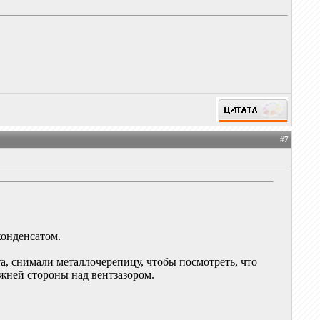
#
7
конденсатом.
та, снимали металлочерепицу, чтобы посмотреть, что
ижней стороны над вентзазором.