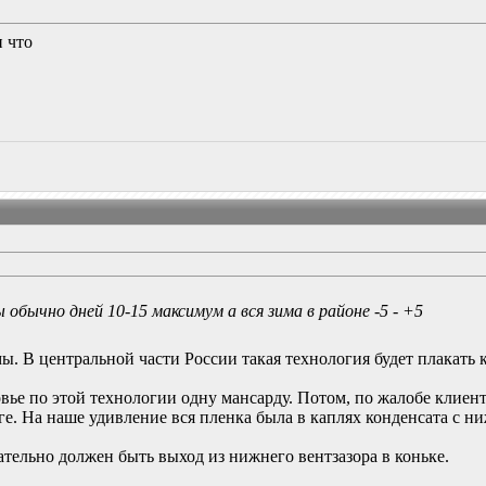
и что
ы обычно дней 10-15 максимум а вся зима в районе -5 - +5
мы. В центральной части России такая технология будет плакать 
овье по этой технологии одну мансарду. Потом, по жалобе клиен
е. На наше удивление вся пленка была в каплях конденсата с н
зательно должен быть выход из нижнего вентзазора в коньке.