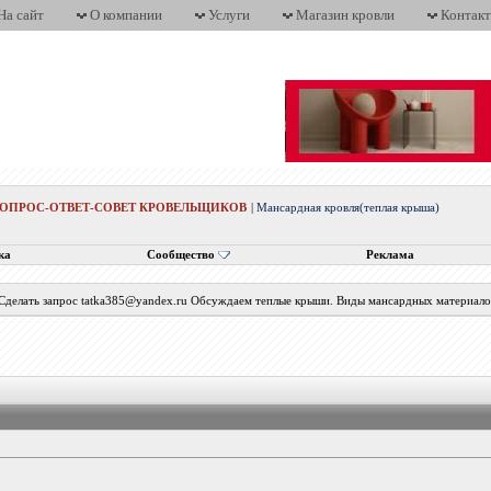
На сайт
О компании
Услуги
Магазин кровли
Контак
ВОПРОС-ОТВЕТ-СОВЕТ КРОВЕЛЬЩИКОВ
|
Мансардная кровля(теплая крыша)
ка
Сообщество
Реклама
 Сделать запрос tatka385@yandex.ru Обсуждаем теплые крыши. Виды мансардных материалов