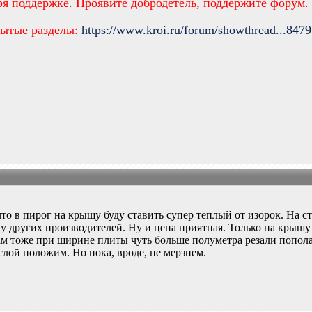
ря поддержке. Проявите добродетель, поддержите форум.
рытые разделы:
https://www.kroi.ru/forum/showthread...847
что в пирог на крышу буду ставить супер теплый от изорок. На 
у других производителей. Ну и цена приятная. Только на крышу
там тоже при ширине плиты чуть больше полуметра резали попол
 слой положим. Но пока, вроде, не мерзнем.