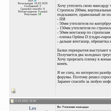
Пол:
Регистрация: 10.03.2020
Хочу утеплить свою мансарду 
Сообщений: 5
Сказал(а) спасибо: 0
Стропила 200мм, вертикальные
Поблагодарили: 0 раз(а)
подскажите, правильный ли по
Репутация:
10
- ПИ
- 50мм утеплителя по контрбру
- 150мм утеплителя по стропи
- 50мм вентзазор по стропилам
- пленка Optima D (гидро-парои
- дальше вентзазор, обрешетка 
Балки перекрытия выступают н
Получается два холодных треуг
Хочу прорезать пленку в коньк
конек.
Я не спец, но интересно разобр
форумы. Поэтому решил спроси
Заранее спасибо за любую ин
11.03.2020, 10:38
Lex
Re: Утепление мансарды