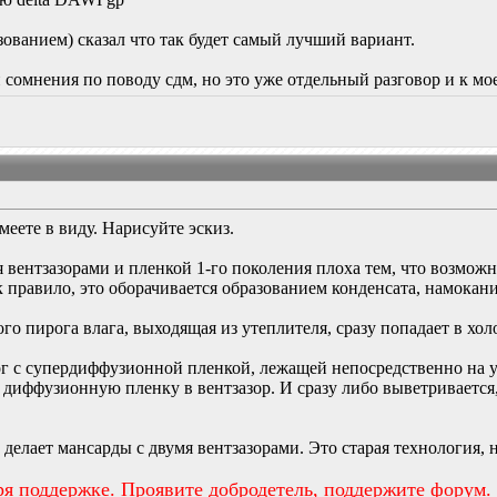
зованием) сказал что так будет самый лучший вариант.
сомнения по поводу сдм, но это уже отдельный разговор и к мо
меете в виду. Нарисуйте эскиз.
 вентзазорами и пленкой 1-го поколения плоха тем, что возможн
 правило, это оборачивается образованием конденсата, намокан
го пирога влага, выходящая из утеплителя, сразу попадает в хо
г с супердиффузионной пленкой, лежащей непосредственно на ут
 диффузионную пленку в вентзазор. И сразу либо выветривается,
е делает мансарды с двумя вентзазорами. Это старая технология,
ря поддержке. Проявите добродетель, поддержите форум