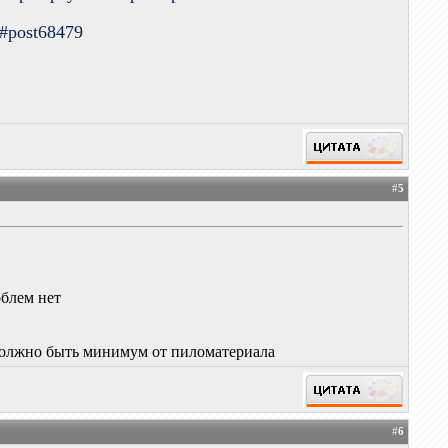
9#post68479
#
5
облем нет
а должно быть минимум от пиломатериала
#
6