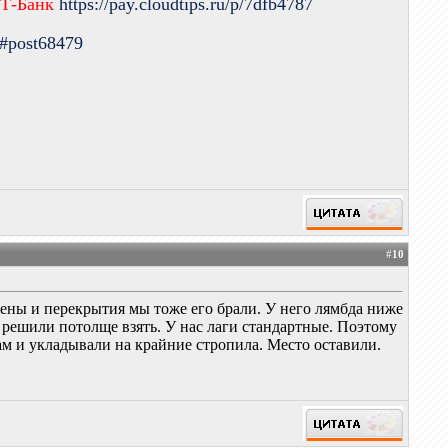
 Т-Банк
https://pay.cloudtips.ru/p/7dfb4787
9#post68479
#
10
стены и перекрытия мы тоже его брали. У него лямбда ниже
 решили потолще взять. У нас лаги стандартные. Поэтому
ам и укладывали на крайние стропила. Место оставили.