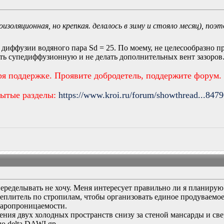
оизоляционная, но крепкая. делалось в зиму и стояло месяц), поэ
 диффузии водяного пара Sd = 25. По моему, не целесообразно 
ь супедиффузионную и не делать дополнительных вент зазоров. 
ря поддержке. Проявите добродетель, поддержите форум.
рытые разделы:
https://www.kroi.ru/forum/showthread...847
переделывать не хочу. Меня интересует правильно ли я планирую
 утеплитель по стропилам, чтобы организовать единое продуваем
паропроницаемости.
ения двух холодных пространств снизу за стеной мансарды и свер
ю delta DAWI gp