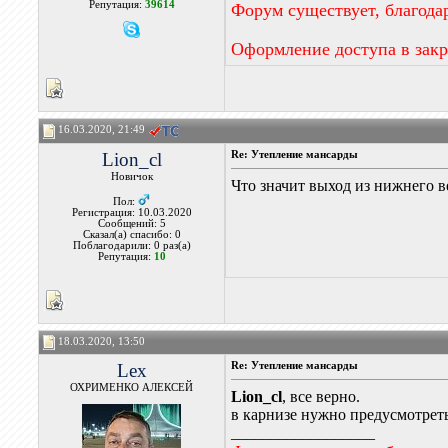
Репутация:
39614
Форум существует, благода
Оформление доступа в зак
16.03.2020, 21:49
Lion_cl
Re: Утепление мансарды
Новичок
Что значит выход из нижнего в
Пол:
Регистрация: 10.03.2020
Сообщений: 5
Сказал(а) спасибо: 0
Поблагодарили: 0 раз(а)
Репутация:
10
18.03.2020, 13:50
Lex
Re: Утепление мансарды
ОХРИМЕНКО АЛЕКСЕЙ
Lion_cl
, все верно.
в карнизе нужно предусмотреть 
__________________