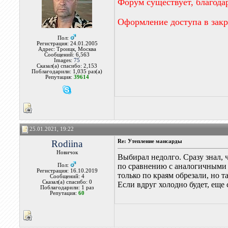
Форум существует, благода
Оформление доступа в зак
Пол:
Регистрация: 24.01.2005
Адрес: Троицк, Москва
Сообщений: 6,563
Images:
75
Сказал(а) спасибо: 2,153
Поблагодарили: 1,035 раз(а)
Репутация:
39614
25.01.2021, 19:22
Rodiina
Re: Утепление мансарды
Новичок
Выбирал недолго. Сразу знал, 
по сравнению с аналогичными 
Пол:
Регистрация: 16.10.2019
только по краям обрезали, но 
Сообщений: 4
Сказал(а) спасибо: 0
Если вдруг холодно будет, еще
Поблагодарили: 1 раз
Репутация:
60