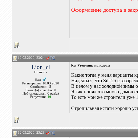
Оформление доступа в зак
12.03.2020, 23:24
Lion_cl
Re: Утепление мансарды
Новичок
Какие тогда у меня варианты к
Надеяться, что Sd=25 с зазора
Пол:
Регистрация: 10.03.2020
В целом у нас холодной зимы о
Сообщений: 5
Сказал(а) спасибо: 0
Я так понял что много домов с
Поблагодарили: 0 раз(а)
То есть мои же строители уже 1
Репутация:
10
Стропильная кстати хорошо усп
12.03.2020, 23:29