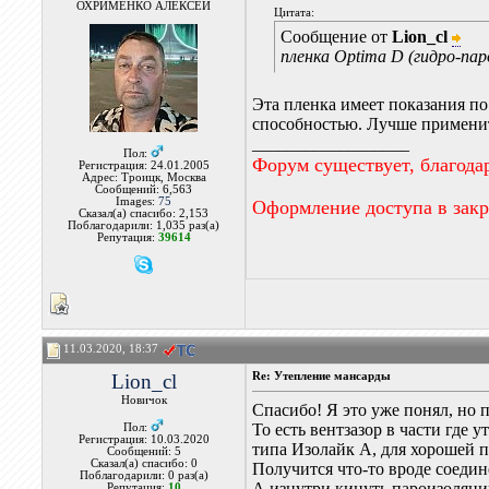
ОХРИМЕНКО АЛЕКСЕЙ
Цитата:
Сообщение от
Lion_cl
пленка Optima D (гидро-пар
Эта пленка имеет показания по
способностью. Лучше применит
__________________
Пол:
Форум существует, благода
Регистрация: 24.01.2005
Адрес: Троицк, Москва
Сообщений: 6,563
Images:
75
Оформление доступа в зак
Сказал(а) спасибо: 2,153
Поблагодарили: 1,035 раз(а)
Репутация:
39614
11.03.2020, 18:37
Lion_cl
Re: Утепление мансарды
Новичок
Спасибо! Я это уже понял, но 
То есть вентзазор в части где
Пол:
Регистрация: 10.03.2020
типа Изолайк А, для хорошей 
Сообщений: 5
Сказал(а) спасибо: 0
Получится что-то вроде соедин
Поблагодарили: 0 раз(а)
А изнутри кинуть пароизоляци
Репутация:
10