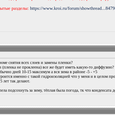
рытые разделы:
https://www.kroi.ru/forum/showthread...847
роме снятия всех слоев и замены пленки?
ми (пленка не проклеена) все же будет иметь какую-то диффузию?
бычно дней 10-15 максимум а вся зима в районе -5 - +5
троится именно с такой гидроизоляцией что у меня и в целом пр
5 лет так делают.
ела подсохнуть за зиму, тёплая была погода, тк что конденсат