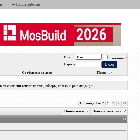
ты
Наши работы
Имя
Запомнить?
Пароль
Сообщения за день
Поиск
, технологии теплой кровли, обзоры, советы и рекомендации
Страница 1 из 2
1
2
>
Опции темы
Поиск в этой теме
#
1