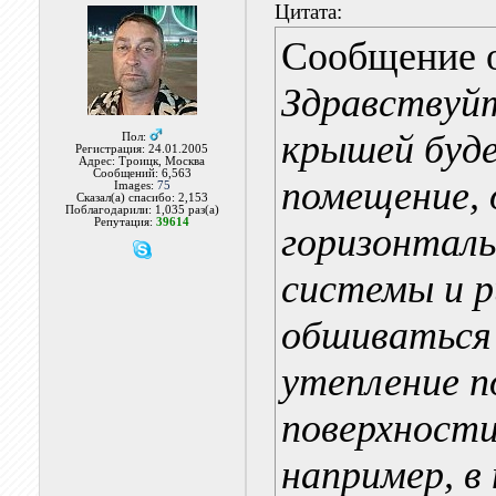
Цитата:
Сообщение 
Здравствуйт
крышей буд
Пол:
Регистрация: 24.01.2005
Адрес: Троицк, Москва
Сообщений: 6,563
помещение, 
Images:
75
Сказал(а) спасибо: 2,153
Поблагодарили: 1,035 раз(а)
Репутация:
39614
горизонтал
системы и р
обшиваться 
утепление п
поверхности
например, в