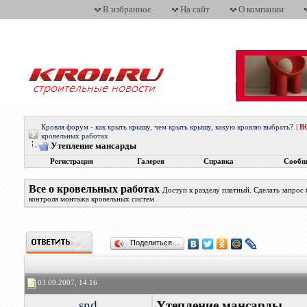
В избранное
На сайт
О компании
Кровля форум - как крыть крышу, чем крыть крышу, какую кровлю выбрать?
|
В
кровельных работах
Утепление мансарды
Регистрация
Галерея
Справка
Сообщ
Все о кровельных работах
Доступ к разделу платный. Сделать запрос
контроля монтажа кровельных систем
Поделиться…
03.09.2007, 14:16
snd
Утепление мансарды