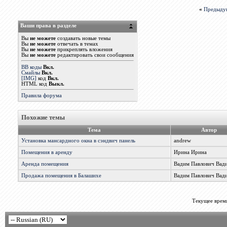
«
Предыду
Ваши права в разделе
Вы
не можете
создавать новые темы
Вы
не можете
отвечать в темах
Вы
не можете
прикреплять вложения
Вы
не можете
редактировать свои сообщения
BB коды
Вкл.
Смайлы
Вкл.
[IMG]
код
Вкл.
HTML код
Выкл.
Правила форума
Похожие темы
Тема
Автор
Установка мансардного окна в сэндвич панель
andrew
Помещения в аренду
Ирина Ирина
Аренда помещения
Вадим Павлович Вад
Продажа помещения в Балашихе
Вадим Павлович Вад
Текущее врем