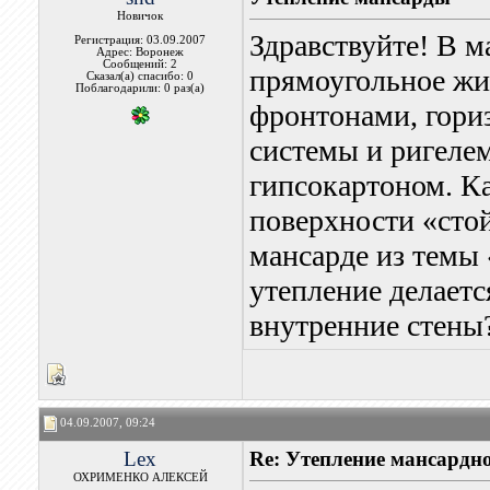
Новичок
Здравствуйте! В м
Регистрация: 03.09.2007
Адрес: Воронеж
Сообщений: 2
прямоугольное жи
Сказал(а) спасибо: 0
Поблагодарили: 0 раз(а)
фронтонами, гори
системы и ригелем
гипсокартоном. Ка
поверхности «стой
мансарде из темы
утепление делаетс
внутренние стены
04.09.2007, 09:24
Lex
Re: Утепление мансардн
ОХРИМЕНКО АЛЕКСЕЙ