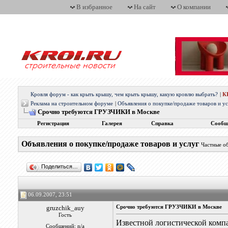
В избранное
На сайт
О компании
Кровля форум - как крыть крышу, чем крыть крышу, какую кровлю выбрать?
|
К
Реклама на строительном форуме
|
Объявления о покупке/продаже товаров и у
Cрочно требуются ГРУЗЧИКИ в Москве
Регистрация
Галерея
Справка
Сообщ
Объявления о покупке/продаже товаров и услуг
Частные о
Поделиться…
06.09.2007, 23:51
gruzchik_auy
Cрочно требуются ГРУЗЧИКИ в Москве
Гость
Известной логистической комп
Сообщений: n/a