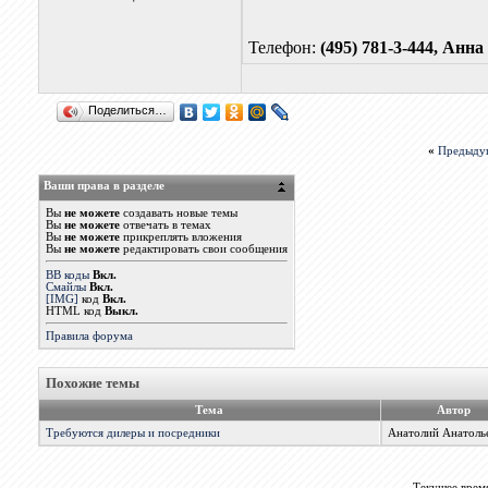
Телефон:
(495) 781-3-444, Анна
Поделиться…
«
Предыду
Ваши права в разделе
Вы
не можете
создавать новые темы
Вы
не можете
отвечать в темах
Вы
не можете
прикреплять вложения
Вы
не можете
редактировать свои сообщения
BB коды
Вкл.
Смайлы
Вкл.
[IMG]
код
Вкл.
HTML код
Выкл.
Правила форума
Похожие темы
Тема
Автор
Требуются дилеры и посредники
Анатолий Анатоль
Текущее врем