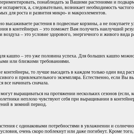
ериментировать, понаблюдать за Вашими растениями и подкарм
 испаряется, а, следовательно, возникает необходимость частог
ых для роста и развития микро- и макроэлементов.
но высаживаете растения в подвесные корзины, а не покупаете 
ия в контейнерах – это поможет Вам получить наилучший резул
 воздуха – это условие здорового, энергичного и живого вида р
ля кашпо – это уже половина успеха. Для больших кашпо можно 
выми или близкими требованиями.
е контейнеры, то лучше высадить в каждом только один вид рас
сивого и привлекательного экземпляра. Естественно, если Вы в
 все начинать сначала.
 могут выращиваться на протяжении нескольких сезонов (если, к
оголетники неплохо чувствуют себя при выращивании в контейнер
ений в зимний период.
стения с одинаковыми потребностями в увлажнении и солнечном 
словия, очень скоро поблекнут или даже погибнут. Кроме того,