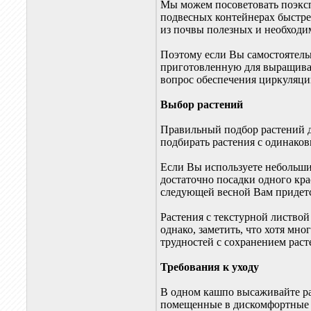
Мы можем посоветовать поэксп
подвесных контейнерах быстрее
из почвы полезных и необходим
Поэтому если Вы самостоятель
приготовленную для выращиван
вопрос обеспечения циркуляции
Выбор растений
Правильный подбор растений д
подбирать растения с одинако
Если Вы используете небольши
достаточно посадки одного кра
следующей весной Вам придется
Растения с текстурной листвой
однако, заметить, что хотя мн
трудностей с сохранением раст
Требования к уходу
В одном кашпо высаживайте ра
помещенные в дискомфортные у