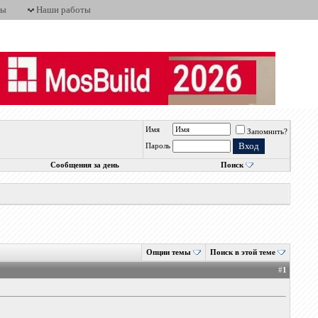
ты
Наши работы
Имя
Запомнить?
Пароль
Сообщения за день
Поиск
Опции темы
Поиск в этой теме
#
1