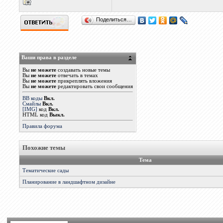
Поделиться…
Ваши права в разделе
Вы
не можете
создавать новые темы
Вы
не можете
отвечать в темах
Вы
не можете
прикреплять вложения
Вы
не можете
редактировать свои сообщения
BB коды
Вкл.
Смайлы
Вкл.
[IMG]
код
Вкл.
HTML код
Выкл.
Правила форума
Похожие темы
Тема
Тематические сады
Планирование в ландшафтном дизайне