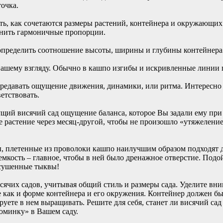
точка.
, как сочетаются размеры растений, контейнера и окружающих и
ранить гармоничные пропорции.
определить соотношение высоты, ширины и глубины контейнера
Вашему взгляду. Обычно в кашпо изгибы и искривленные линии
редавать ощущение движения, динамики, или ритма. Интересно 
етствовать.
ущий висячий сад ощущение баланса, которое Вы задали ему пр
ое растение через месяц-другой, чтобы не произошло «утяжелен
ы, плетенные из проволоки кашпо наилучшим образом подходят 
мкость – главное, чтобы в ней было дренажное отверстие. Подо
ысушенные тыквы!
сячих садов, учитывая общий стиль и размеры сада. Уделите вн
 как и форме контейнера и его окружения. Контейнер должен б
уете в нем выращивать. Решите для себя, станет ли висячий са
зюминку» в Вашем саду.