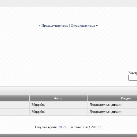
«
Предыдущая тема
|
Следующая тема
»
Быст
Автор
Раздел
Filippcha
Ландшафтный дизайн
Filippcha
Ландшафтный дизайн
Текущее время:
20:20
. Часовой пояс GMT +3.