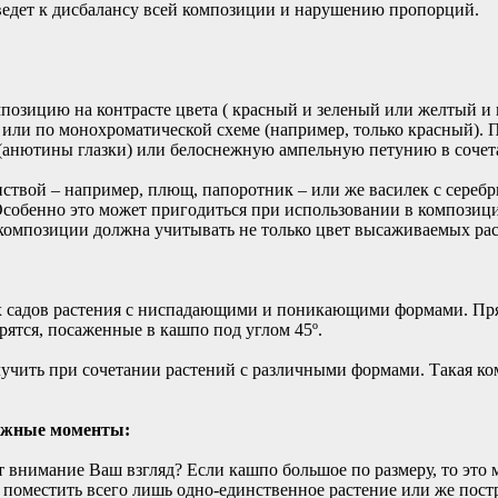
иведет к дисбалансу всей композиции и нарушению пропорций.
позицию на контрасте цвета ( красный и зеленый или желтый и
 или по монохроматической схеме (например, только красный). П
(анютины глазки) или белоснежную ампельную петунию в сочет
иствой – например, плющ, папоротник – или же василек с сереб
Особенно это может пригодиться при использовании в компози
 композиции должна учитывать не только цвет высаживаемых раст
х садов растения с ниспадающими и поникающими формами. Пря
ятся, посаженные в кашпо под углом 45º.
чить при сочетании растений с различными формами. Такая ком
важные моменты:
т внимание Ваш взгляд? Если кашпо большое по размеру, то это 
поместить всего лишь одно-единственное растение или же пост