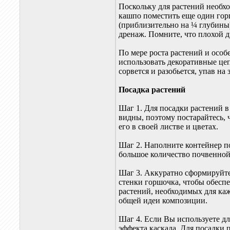
Поскольку для растений необх
кашпо поместить еще один гор
(приблизительно на ¼ глубины
дренаж. Помните, что плохой д
По мере роста растений и особ
использовать декоративные цеп
сорвется и разобьется, упав на
Посадка растений
Шаг 1. Для посадки растений в
видны, поэтому постарайтесь, 
его в своей листве и цветах.
Шаг 2. Наполните контейнер п
большое количество почвенной 
Шаг 3. Аккуратно сформируйте
стенки горшочка, чтобы обесп
растений, необходимых для кажд
общей идеи композиции.
Шаг 4. Если Вы используете д
эффекта каскада. Для посадки 