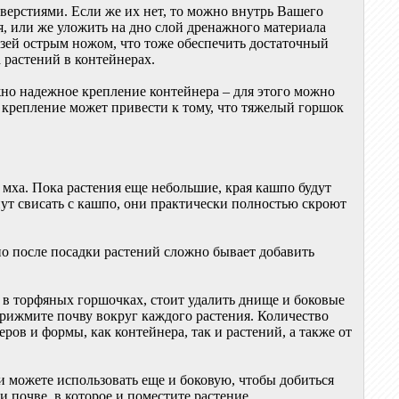
верстиями. Если же их нет, то можно внутрь Вашего
, или же уложить на дно слой дренажного материала
езей острым ножом, что тоже обеспечить достаточный
 растений в контейнерах.
жно надежное крепление контейнера – для этого можно
е крепление может привести к тому, что тяжелый горшок
 мха. Пока растения еще небольшие, края кашпо будут
нут свисать с кашпо, они практически полностью скроют
но после посадки растений сложно бывает добавить
 в торфяных горшочках, стоит удалить днище и боковые
прижмите почву вокруг каждого растения. Количество
ров и формы, как контейнера, так и растений, а также от
и можете использовать еще и боковую, чтобы добиться
 почве, в которое и поместите растение.