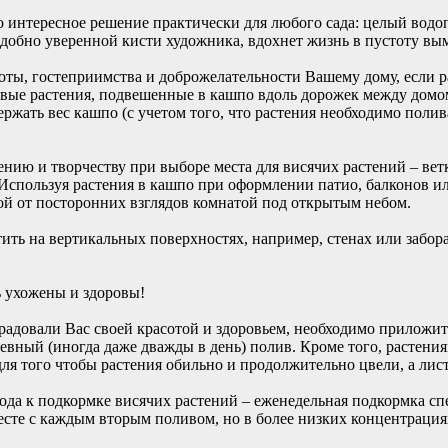
то интересное решение практически для любого сада: целый вод
подобно уверенной кисти художника, вдохнет жизнь в пустоту 
оты, гостеприимства и доброжелательности Вашему дому, если ра
вые растения, подвешенные в кашпо вдоль дорожек между домо
ержать вес кашпо (с учетом того, что растения необходимо поли
нию и творчеству при выборе места для висячих растений – ветка
Используя растения в кашпо при оформлении патио, балконов и
ой от посторонних взглядов комнатой под открытым небом.
тить на вертикальных поверхностях, например, стенах или забор
 ухожены и здоровы!
радовали Вас своей красотой и здоровьем, необходимо приложит
вный (иногда даже дважды в день) полив. Кроме того, растениям
для того чтобы растения обильно и продолжительно цвели, а ли
ода к подкормке висячих растений – еженедельная подкормка 
есте с каждым вторым поливом, но в более низких концентрация