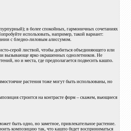
 пурпурный); в более спокойных, гармоничных сочетаниях
опробуйте использовать, например, такой вариант:
ании с бледно-лиловым алиссумом.
ристо-серой листвой, чтобы добиться объединяющего или
ции вызывающе ярко окрашенных однолетников. Не
ений, но и места, где предполагается подвесить кашпо.
мостоячие растения тоже могут быть использованы, но
позиция строится на контрасте форм – скажем, вьющиеся
может быть одно, но заметное, привлекательное растение.
роить композицию так, что кашпо будет восприниматься