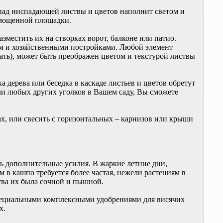
опад ниспадающей листвы и цветов наполнит светом и
вымощенной площадки.
зместить их на створках ворот, балконе или патио.
м и хозяйственными постройками. Любой элемент
вать), может быть преображен цветом и текстурой листвы
 дерева или беседка в каскаде листьев и цветов обретут
ли любых других уголков в Вашем саду, Вы сможете
ах, или свесить с горизонтальных – карнизов или крыши
ь дополнительные усилия. В жаркие летние дни,
 в кашпо требуется более частая, нежели растениям в
ства их была сочной и пышной.
специальными комплексными удобрениями для висячих
х.