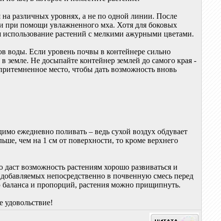
 на различных уровнях, а не по одной линии. После
жи при помощи увлажненного мха. Хотя для боковых
я использование растений с мелкими ажурными цветами.
ков воды. Если уровень почвы в контейнере сильно
 в земле. Не досыпайте контейнер землей до самого края -
 притемненное место, чтобы дать возможность вновь
димо ежедневно поливать – ведь сухой воздух обдувает
льше, чем на 1 см от поверхности, то кроме верхнего
о даст возможность растениям хорошо развиваться и
 добавляемых непосредственно в почвенную смесь перед
ию баланса и пропорций, растения можно прищипнуть.
е удовольствие!