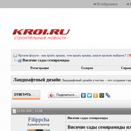
В избранное
Кровля форум - как крыть крышу, чем крыть крышу, какую кровлю выбрать?
|
П
Висячие сады семирамиды
Регистрация
Галерея
Справ
Ландшафтный дизайн
Ландшафтный дизайн участка – это создание га
Поделиться…
21.09.2007, 15:58
Filippcha
Висячие сады семирамиды
Администратор
Висячие сады семирамиды ил