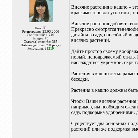
Висячие растения в кашпо – э
красками теневой угол или , 
Висячие растения добавят тепл
Пол:
Прекрасно смотрятся тенелюби
Регистрация: 23.03.2006
дизайна в саду, способный выд
Сообщений: 1,740
Images:
43
висячих растений.
Сказал(а) спасибо: 385
Поблагодарили: 390 раз(а)
Репутация:
21219
Дайте простор своему воображе
новый, неподражаемый стиль. 
наслаждаться укромной, скрыт
Растения в кашпо легко размес
беседки.
Растения в кашпо должны быть
Чтобы Ваши висячие растения 
например, им необходим ежедне
саду, подкормка удобрениями, 
Существует два основных подх
растений или же подкормка вм