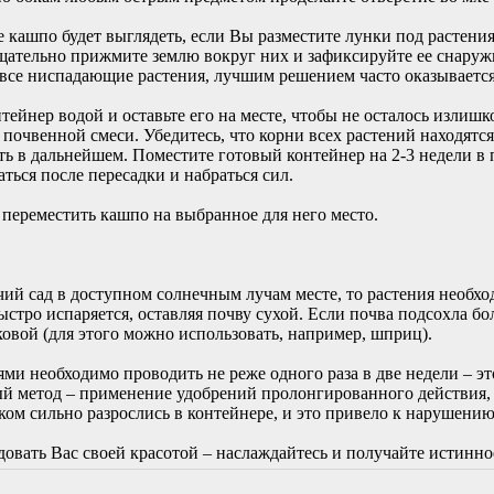
кашпо будет выглядеть, если Вы разместите лунки под растения
щательно прижмите землю вокруг них и зафиксируйте ее снару
 все ниспадающие растения, лучшим решением часто оказываетс
тейнер водой и оставьте его на месте, чтобы не осталось излиш
 почвенной смеси. Убедитесь, что корни всех растений находятся
ть в дальнейшем. Поместите готовый контейнер на 2-3 недели в
ься после пересадки и набраться сил.
 переместить кашпо на выбранное для него место.
ий сад в доступном солнечным лучам месте, то растения необхо
ыстро испаряется, оставляя почву сухой. Если почва подсохла бо
овой (для этого можно использовать, например, шприц).
и необходимо проводить не реже одного раза в две недели – эт
ый метод – применение удобрений пролонгированного действия,
шком сильно разрослись в контейнере, и это привело к нарушен
адовать Вас своей красотой – наслаждайтесь и получайте истинно