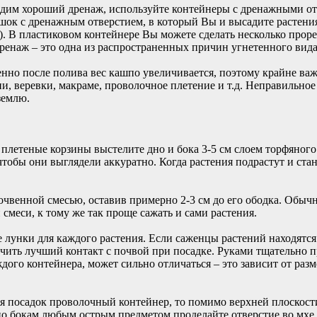
одим хороший дренаж, используйте контейнеры с дренажными от
шок с дренажным отверстием, в который Вы и высадите растения
). В пластиковом контейнере Вы можете сделать несколько прор
ренаж – это одна из распространенных причин угнетенного вида
енно после полива вес кашпо увеличивается, поэтому крайне ва
и, веревки, макраме, проволочное плетение и т.д. Неправильно
 землю.
 плетеные корзины выстелите дно и бока 3-5 см слоем торфяного
чтобы они выглядели аккуратно. Когда растения подрастут и ста
очвенной смесью, оставив примерно 2-3 см до его ободка. Обыч
смеси, к тому же так проще сажать и сами растения.
 лунки для каждого растения. Если саженцы растений находятся
ечить лучший контакт с почвой при посадке. Руками тщательно 
ого контейнера, может сильно отличаться – это зависит от разме
ля посадок проволочный контейнер, то помимо верхней плоскост
по бокам любым острым предметом проделайте отверстие во мхе и