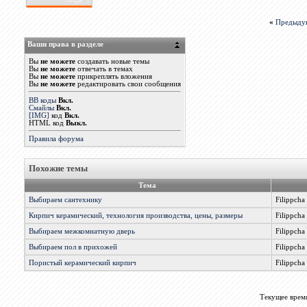
«
Предыду
Ваши права в разделе
Вы
не можете
создавать новые темы
Вы
не можете
отвечать в темах
Вы
не можете
прикреплять вложения
Вы
не можете
редактировать свои сообщения
BB коды
Вкл.
Смайлы
Вкл.
[IMG]
код
Вкл.
HTML код
Выкл.
Правила форума
Похожие темы
Тема
Выбираем сантехнику
Filippcha
Кирпич керамический, технология производства, цены, размеры
Filippcha
Выбираем межкомнатную дверь
Filippcha
Выбираем пол в прихожей
Filippcha
Пористый керамический кирпич
Filippcha
Текущее врем