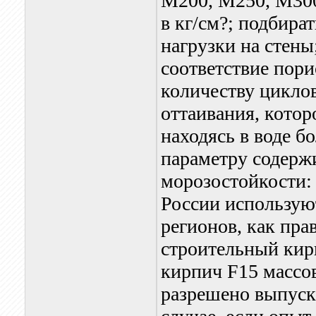
М200, М250, М300
в кг/см?; подбират
нагрузки на стены
cоответствие пори
количеству цикло
оттаивания, котор
находясь в воде б
параметру содерж
морозостойкости: 
России использую
регионов, как пра
строительный кир
кирпич F15 массо
разрешено выпуска