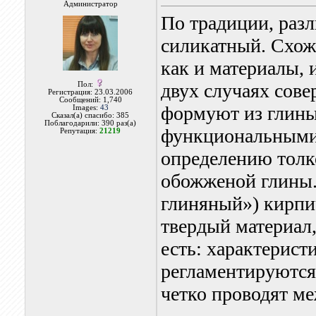
Администратор
По традиции, раз
силикатный. Схожи
как и материалы, 
двух случаях сов
Пол:
Регистрация: 23.03.2006
Сообщений: 1,740
формуют из глины
Images:
43
Сказал(а) спасибо: 385
Поблагодарили: 390 раз(а)
функциональными 
Репутация:
21219
определению толко
обожженой глины. 
глиняный») кирпич
твердый материал,
есть: характерист
регламентируются
четко проводят м