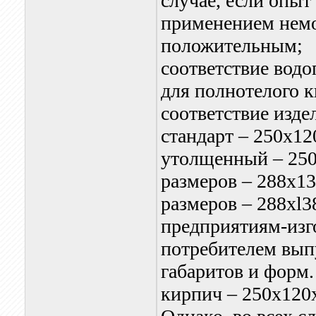
случае, если опыт
применением немо
положительным;
соответствие вод
для полнотелого к
cоответствие изде
стандарт – 250x1
утолщенный – 25
размеров – 288x1
размеров – 288xl
предприятиям-изг
потребителем вып
габаритов и форм.
кирпич – 250x120