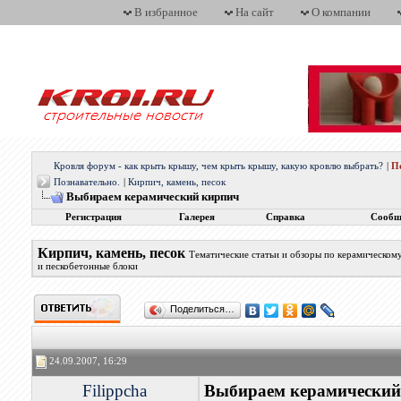
В избранное
На сайт
О компании
Кровля форум - как крыть крышу, чем крыть крышу, какую кровлю выбрать?
|
П
Познавательно.
|
Кирпич, камень, песок
Выбираем керамический кирпич
Регистрация
Галерея
Справка
Сообщ
Кирпич, камень, песок
Тематические статьи и обзоры по керамическому
и пескобетонные блоки
Поделиться…
24.09.2007, 16:29
Filippcha
Выбираем керамический