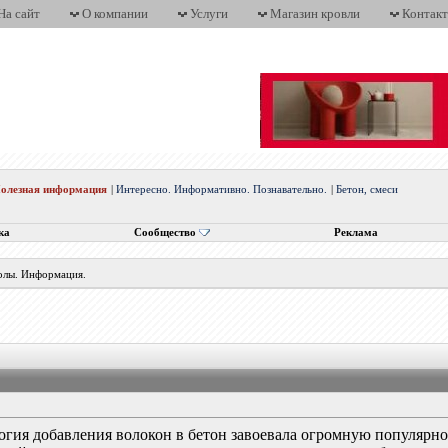
На сайт
О компании
Услуги
Магазин кровли
Контак
олезная информация
|
Интересно. Информативно. Познавательно.
|
Бетон, смеси
ка
Сообщество
Реклама
полы. Информация.
логия добавления волокон в бетон завоевала огромную популярно