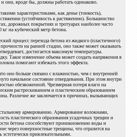
 и они, вроде бы, должны работать одинаково.
такими характеристиками, как денье (тонкость),
астяжении (устойчивость к растяжению). Большинство
тах, дорожных покрытиях и тротуарах наиболее часто
0 кг на кубический метр бетона.
кий процесс перехода бетона из жидкого (пластичного)
 прочности на ранней стадии, оно также может оказывать
отвердевает, достигается максимум температуры.
дку. Такое изменение объема может создать напряжения в
олокна помогают избежать этого эффекта.
что оно больше связано с влажностью, чем с внутренней
нуто начальное состояние отвердевания. При этом внутри
лностью обезвоженной. Чрезмерная потеря влаги на
ческим растрескиванием и пластическим образованием
тона. Различие же заключается в причинах, вызывающих
а стальному армированию. Армирование волокнами,
ность пластического образования усадочных трещин и
ости бетона способствуют проникновению воды и
ие через поверхностные трещины, что отразится на
ь эстетически привлекательными.