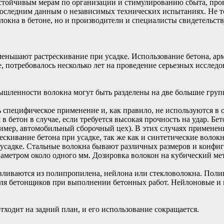
настойчивым мерам по организации и стимулированию сбыта, пр
оследним данным о независимых технических испытаниях. Не т
локна в бетоне, но и производители и специалисты свидетельст
меньшают растрескивание при усадке. Использование бетона, ар
е, потребовалось несколько лет на проведение серьезных исслед
шленности волокна могут быть разделены на две большие групп
 специфическое применение и, как правило, не используются в
в бетон в случае, если требуется высокая прочность на удар. Б
имер, автомобильный сборочный цех). В этих случаях применен
ескивание бетона при усадке, так же как и синтетические волокн
 усадке. Стальные волокна бывают различных размеров и конфи
иаметром около одного мм. Дозировка волокон на кубический метр
вливаются из полипропилена, нейлона или стекловолокна. Поли
для бетонщиков при выполнении бетонных работ. Нейлоновые и
отходит на задний план, и его использование сокращается.