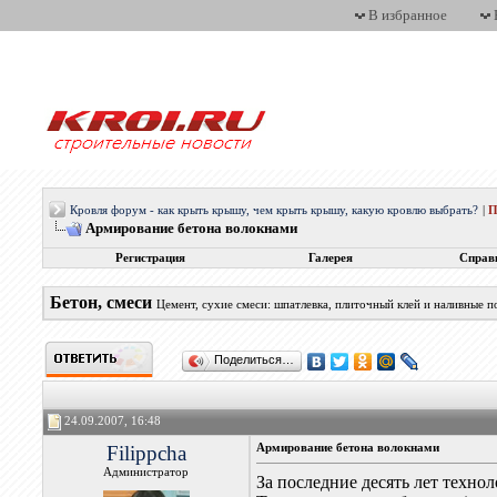
В избранное
Кровля форум - как крыть крышу, чем крыть крышу, какую кровлю выбрать?
|
П
Армирование бетона волокнами
Регистрация
Галерея
Справ
Бетон, смеси
Цемент, сухие смеси: шпатлевка, плиточный клей и наливные 
Поделиться…
24.09.2007, 16:48
Filippcha
Армирование бетона волокнами
Администратор
За последние десять лет техно