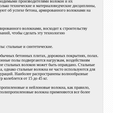
оводимыми производителями волокон и их
олько технические и материаловедческие дисциплины,
вуют об успехе бетона, армированного волокнами на
мированного волокнами, восходит к строительству
ований, чтобы сделать эту технологию
ы: стальные и синтетические.
 обычных бетонных плитах, дорожных покрытиях, полах.
етонные полы подвергаются нагрузкам, воздействиям
ие стальных волокон может быть оправдано. Стальные
а, однако стальные волокна не часто используются для
гураций. Наиболее распространены волнообразные
 колеблется от 15 до 45 кг.
пропиленовые и нейлоновые волокна, как правило,
 полипропиленовые волокна применяются все более