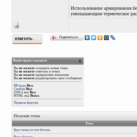
Использование армирования б
уменьшающим термическое рас
Поделиться…
Ваши права в разделе
Вы
не можете
создавать новые темы
Вы
не можете
отвечать в темах
Вы
не можете
прикреплять вложения
Вы
не можете
редактировать свои сообщения
BB коды
Вкл.
Смайлы
Вкл.
[IMG]
код
Вкл.
HTML код
Выкл.
Правила форума
Похожие темы
Тема
Брусчатка из топ-бетона
Виды бетона