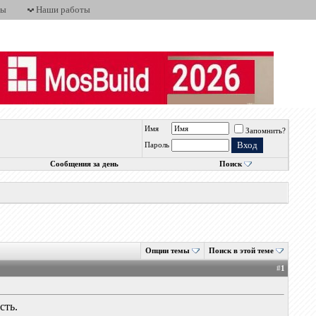
ты
Наши работы
Имя
Запомнить?
Пароль
Сообщения за день
Поиск
Опции темы
Поиск в этой теме
#
1
сть.