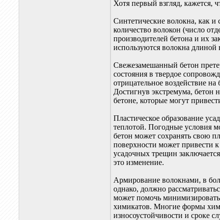
Хотя первый взгляд, кажется, 
Синтетические волокна, как и 
количество волокон (число от
производителей бетона и их з
используются волокна длиной в 
Свежезамешанный бетон претер
состояния в твердое сопровожд
отрицательное воздействие на 
Достигнув экстремума, бетон н
бетоне, которые могут привест
Пластическое образование усад
теплотой. Погодные условия мо
бетон может сохранять свою пл
поверхности может привести к
усадочных трещин заключается
это изменение.
Армирование волокнами, в бол
однако, должно рассматривать
может помочь минимизировать 
химикатов. Многие формы хими
износоустойчивости и сроке с