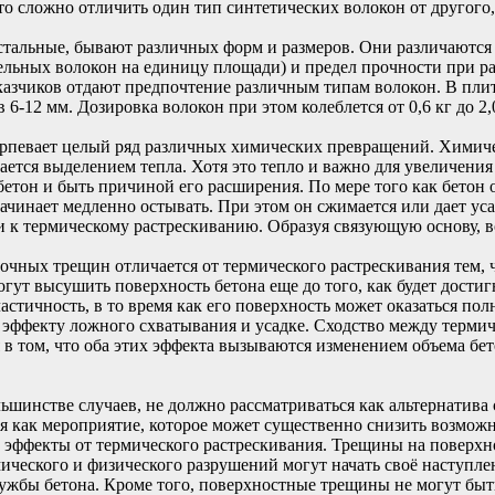
что сложно отличить один тип синтетических волокон от другого,
стальные, бывают различных форм и размеров. Они различаются 
дельных волокон на единицу площади) и предел прочности при р
аказчиков отдают предпочтение различным типам волокон. В пли
6-12 мм. Дозировка волокон при этом колеблется от 0,6 кг до 2,
певает целый ряд различных химических превращений. Химичес
ается выделением тепла. Хотя это тепло и важно для увеличения
бетон и быть причиной его расширения. По мере того как бетон 
ачинает медленно остывать. При этом он сжимается или дает уса
и к термическому растрескиванию. Образуя связующую основу, в
очных трещин отличается от термического растрескивания тем, 
гут высушить поверхность бетона еще до того, как будет достиг
астичность, в то время как его поверхность может оказаться по
 эффекту ложного схватывания и усадке. Сходство между терми
 в том, что оба этих эффекта вызываются изменением объема бе
ьшинстве случаев, не должно рассматриваться как альтернатив
ся как мероприятие, которое может существенно снизить возмож
эффекты от термического растрескивания. Трещины на поверхн
ческого и физического разрушений могут начать своё наступлен
лужбы бетона. Кроме того, поверхностные трещины не могут быт