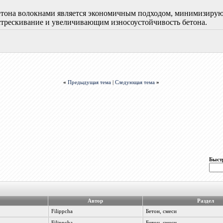
етона волокнами является экономичным подходом, минимизирую
трескивание и увеличивающим износоустойчивость бетона.
«
Предыдущая тема
|
Следующая тема
»
Быст
Автор
Раздел
Filippcha
Бетон, смеси
Filippcha
Бетон, смеси