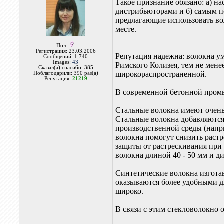
Такое признание обязано: а) 
дистрибьюторами и б) самым п
предлагающие использовать во
месте.
Пол:
Регистрация: 23.03.2006
Репутация надежна: волокна у
Сообщений: 1,740
Images:
43
Римского Колизея, тем не мене
Сказал(а) спасибо: 385
широкораспространенной.
Поблагодарили: 390 раз(а)
Репутация:
21219
В современной бетонной промы
Стальные волокна имеют очень
Стальные волокна добавляются 
производственной среды (напр
волокна помогут снизить растр
защиты от растрескивания при
волокна длиной 40 - 50 мм и д
Синтетические волокна изгота
оказываются более удобными 
широко.
В связи с этим стекловолокно 