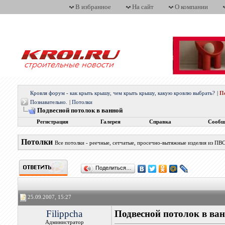
В избранное
На сайт
О компании
Кровля форум - как крыть крышу, чем крыть крышу, какую кровлю выбрать?
|
П
Познавательно.
|
Потолки
Подвесной потолок в ванной
Регистрация
Галерея
Справка
Сообщ
Потолки
Все потолки - реечные, сетчатые, просечно-вытяжные изделия из ПВС
Поделиться…
25.09.2007, 15:27
Filippcha
Подвесной потолок в ва
Администратор