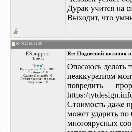
Дурак учится на 
Выходит, что умны
03.06.2019, 11:55
ESaupport
Re: Подвесной потолок в
Новичок
Опасаюсь делать т
Пол:
Регистрация: 31.10.2018
Сообщений: 6
неаккуратном монт
Сказал(а) спасибо: 0
Поблагодарили: 0 раз(а)
Репутация:
10
повредить — проре
https:/tytdesign.in
Стоимость даже п
может ударить по 
многоярусных соо