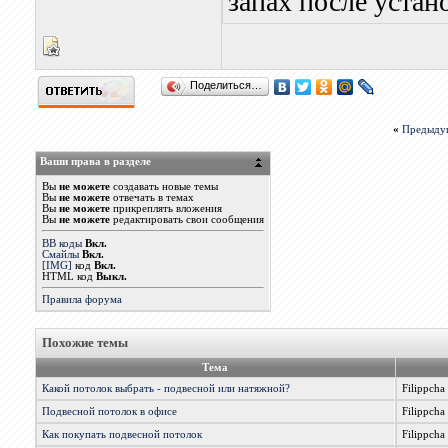
запах после устан
Поделиться…
«
Предыду
Ваши права в разделе
Вы
не можете
создавать новые темы
Вы
не можете
отвечать в темах
Вы
не можете
прикреплять вложения
Вы
не можете
редактировать свои сообщения
BB коды
Вкл.
Смайлы
Вкл.
[IMG]
код
Вкл.
HTML код
Выкл.
Правила форума
Похожие темы
Тема
Какой потолок выбрать - подвесной или натяжной?
Filippcha
Подвесной потолок в офисе
Filippcha
Как покупать подвесной потолок
Filippcha