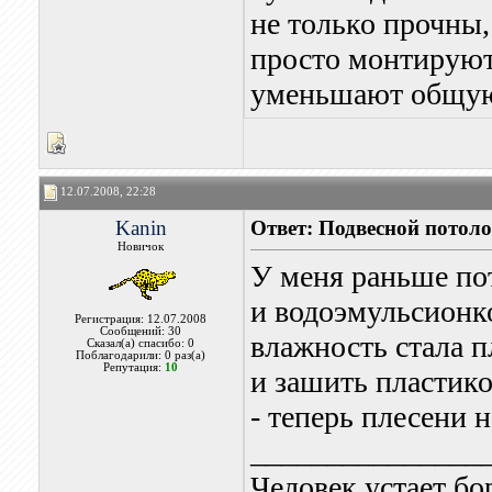
не только прочны,
просто монтируют
уменьшают общую
12.07.2008, 22:28
Kanin
Ответ: Подвесной потоло
Новичок
У меня раньше пот
и водоэмульсионко
Регистрация: 12.07.2008
Сообщений: 30
влажность стала п
Сказал(а) спасибо: 0
Поблагодарили: 0 раз(а)
Репутация:
10
и зашить пластик
- теперь плесени н
_______________
Человек устает бо