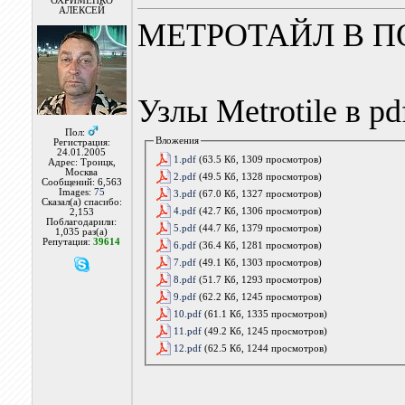
ОХРИМЕНКО
АЛЕКСЕЙ
МЕТРОТАЙЛ В П
Узлы Metrotile в pd
Пол:
Вложения
Регистрация:
24.01.2005
1.pdf
(63.5 Кб, 1309 просмотров)
Адрес: Троицк,
Москва
2.pdf
(49.5 Кб, 1328 просмотров)
Сообщений: 6,563
Images:
75
3.pdf
(67.0 Кб, 1327 просмотров)
Сказал(а) спасибо:
4.pdf
(42.7 Кб, 1306 просмотров)
2,153
Поблагодарили:
5.pdf
(44.7 Кб, 1379 просмотров)
1,035 раз(а)
Репутация:
39614
6.pdf
(36.4 Кб, 1281 просмотров)
7.pdf
(49.1 Кб, 1303 просмотров)
8.pdf
(51.7 Кб, 1293 просмотров)
9.pdf
(62.2 Кб, 1245 просмотров)
10.pdf
(61.1 Кб, 1335 просмотров)
11.pdf
(49.2 Кб, 1245 просмотров)
12.pdf
(62.5 Кб, 1244 просмотров)
________________