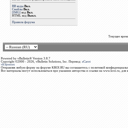
BB коды
Вкл.
Смайлы
Вкл.
[IMG]
код
Вкл.
HTML код
Выкл.
Правила форума
Текущее врем
Powered by vBulletin® Version 3.8.7
Copyright ©2000 - 2026, vBulletin Solutions, Inc. Перевод:
zCarot
vB.Sponsors
Отправляя любую форму на форуме KROI.RU вы соглашаетесь с политикой конфиденциальн
Все материалы могут использоваться при указании авторства и ссылки на www.kroi.ru, для 