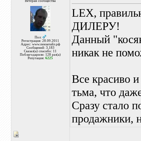
Ветеран сообщества
LEX, правиль
ДИЛЕРУ!
Данный "косяк
Пол:
Регистрация: 28.09.2011
Адрес: www.пензатайл.рф
Сообщений: 3,183
никак не по
Сказал(а) спасибо: 11
Поблагодарили: 128 раз(а)
Репутация:
6225
Все красиво и
тьма, что даж
Сразу стало п
продажники, н