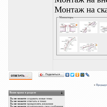
Монтаж на ска
Миниатюры
Поделиться…
«
Предыду
Ваши права в разделе
Вы
не можете
создавать новые темы
Вы
не можете
отвечать в темах
Вы
не можете
прикреплять вложения
Вы
не можете
редактировать свои сообщения