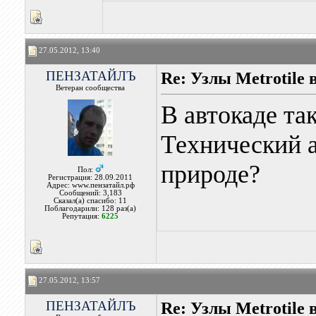
27.05.2012, 13:40
ПЕНЗАТАЙЛЪ
Re: Узлы Metrotile в
Ветеран сообщества
В автокаде та
Технический 
природе?
Пол:
Регистрация: 28.09.2011
Адрес: www.пензатайл.рф
Сообщений: 3,183
Сказал(а) спасибо: 11
Поблагодарили: 128 раз(а)
Репутация:
6225
27.05.2012, 13:57
ПЕНЗАТАЙЛЪ
Re: Узлы Metrotile в