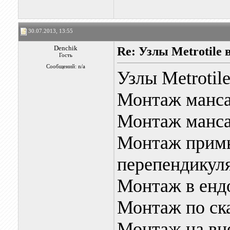
30.07.2013, 13:55
Denchik
Re: Узлы Metrotile в
Гость
Сообщений: n/a
Узлы Metrotile
Монтаж манс
Монтаж манс
Монтаж примы
перепендикул
Монтаж в ендо
Монтаж по ска
Монтаж на вн