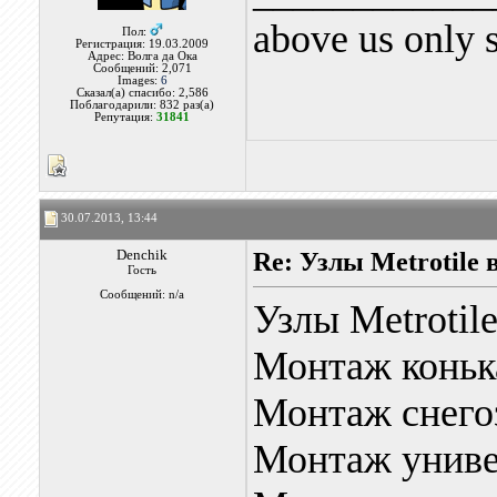
above us only 
Пол:
Регистрация: 19.03.2009
Адрес: Волга да Ока
Сообщений: 2,071
Images:
6
Сказал(а) спасибо: 2,586
Поблагодарили: 832 раз(а)
Репутация:
31841
30.07.2013, 13:44
Denchik
Re: Узлы Metrotile в
Гость
Сообщений: n/a
Узлы Metrotile
Монтаж коньк
Монтаж снего
Монтаж универ