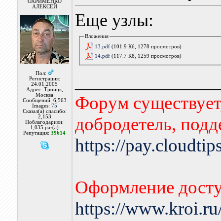
ОХРИМЕНКО
АЛЕКСЕЙ
Еще узлы:
Вложения
13.pdf
(101.9 Кб, 1278 просмотров)
14.pdf
(117.7 Кб, 1259 просмотров)
Пол:
________________
Регистрация:
24.01.2005
Адрес: Троицк,
Москва
Форум существует,
Сообщений: 6,563
Images:
75
Сказал(а) спасибо:
добродетель, подд
2,153
Поблагодарили:
1,035 раз(а)
Репутация:
39614
https://pay.cloudti
Оформление досту
https://www.kroi.r