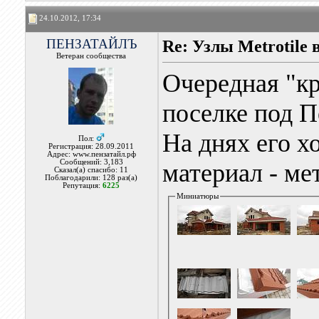
24.10.2012, 17:34
ПЕНЗАТАЙЛЪ
Re: Узлы Metrotile в
Ветеран сообщества
Очередная "кр
поселке под П
На днях его х
Пол:
Регистрация: 28.09.2011
Адрес: www.пензатайл.рф
Сообщений: 3,183
материал - ме
Сказал(а) спасибо: 11
Поблагодарили: 128 раз(а)
Репутация:
6225
Миниатюры