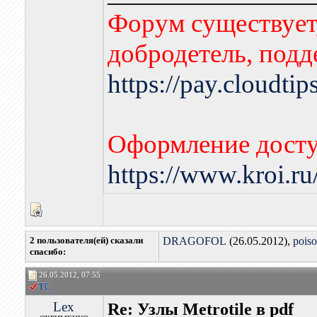
Форум существует,
добродетель, подд
https://pay.cloudti
Оформление досту
https://www.kroi.r
2 пользователя(ей) сказали
DRAGOFOL
(26.05.2012),
pois
cпасибо:
26.05.2012, 07:55
Lex
Re: Узлы Metrotile в pdf