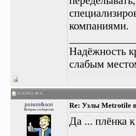
переделывать,
специализиро
компаниями.
____________
Надёжность к
слабым местом
25.10.2012, 00:11
poison&son
Re: Узлы Metrotile в
Ветеран сообщества
Да ... плёнка 
____________