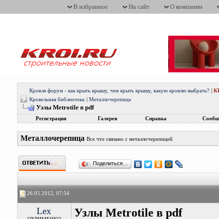
В избранное
На сайт
О компании
Кровля форум - как крыть крышу, чем крыть крышу, какую кровлю выбрать?
|
К
Кровельная библиотека
|
Металлочерепица
Узлы Metrotile в pdf
Регистрация
Галерея
Справка
Сообщ
Металлочерепица
Все что связано с металлочерепицей
Поделиться…
26.05.2012, 07:54
Lex
Узлы Metrotile в pdf