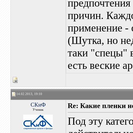
предпочтения 
причин. Каждо
применение - 
(Шутка, но не
таки "спецы" 
есть веские а
14.02.2013, 19:10
СКиФ
Re: Какие пленки н
Ученик
Под эту катег