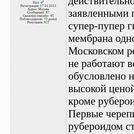
действительн
Пол:
Регистрация: 17.01.2013
заявленными п
Адрес: Москва
Сообщений: 87
Сказал(а) спасибо: 45
Поблагодарили: 73 раз(а)
супер-пупер 
Репутация:
927
мембрана одн
Московском р
не работают в
обусловлено н
высокой цено
кроме руберои
Первые череп
рубероидом ст