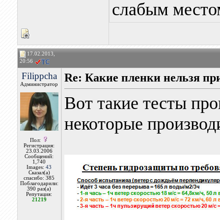
слабым местом
17.02.2013,
20:56
Filippcha
Re: Какие пленки нельзя пр
Администратор
Вот такие тесты про
некоторые производ
Пол:
Регистрация:
23.03.2006
Сообщений:
1,740
Images:
43
Сказал(а)
спасибо: 385
Поблагодарили:
390 раз(а)
Репутация:
21219