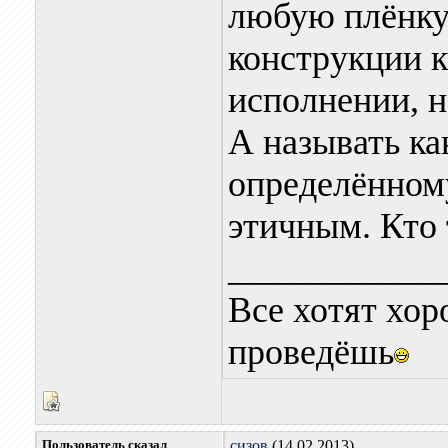
любую плёнку
конструкции 
исполнении, н
А называть ка
определённому
этичным. Кто
____________
Все хотят хор
проведёшь
Пользователь сказал
сизов
(14.02.2013)