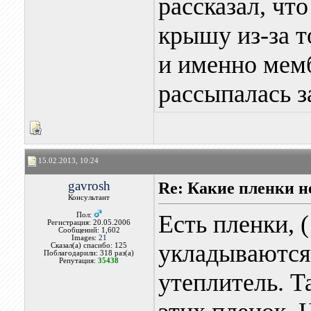
рассказал, чт
крышу из-за т
и именно мемб
рассыпалась з
15.02.2013, 10:24
gavrosh
Re: Какие пленки н
Консультант
Есть пленки, (
Пол:
Регистрация: 20.05.2006
Сообщений: 1,602
Images:
21
укладываются
Сказал(а) спасибо: 125
Поблагодарили: 318 раз(а)
Репутация:
35438
утеплитель. Т