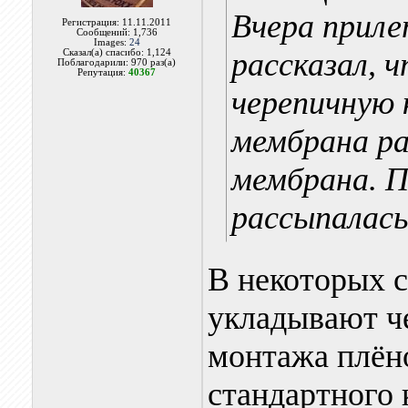
Вчера приле
Регистрация: 11.11.2011
Сообщений: 1,736
Images:
24
рассказал, 
Сказал(а) спасибо: 1,124
Поблагодарили: 970 раз(а)
Репутация:
40367
черепичную 
мембрана ра
мембрана. П
рассыпалась
В некоторых 
укладывают че
монтажа плён
стандартного 