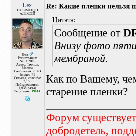
Lex
Re: Какие пленки нельзя 
ОХРИМЕНКО
АЛЕКСЕЙ
Цитата:
Сообщение от
D
Внизу фото пяти
мембраной.
Пол:
Регистрация:
24.01.2005
Адрес: Троицк,
Москва
Сообщений: 6,563
Images:
75
Как по Вашему, че
Сказал(а) спасибо:
2,153
Поблагодарили:
старение пленки?
1,035 раз(а)
Репутация:
39614
________________
Форум существует,
добродетель, подд