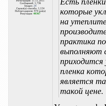
Есть пленки,
Регистрация: 11.11.2011
Сообщений: 1,736
Images:
24
которые ук
Сказал(а) спасибо: 1,124
Поблагодарили: 970 раз(а)
Репутация:
40367
на утеплите
производите
практика по
выполняют с
приходится 
пленка кото
является та
такой цене.