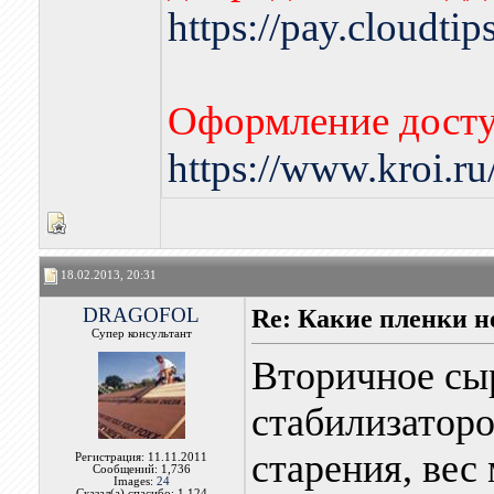
https://pay.cloudti
Оформление досту
https://www.kroi.r
18.02.2013, 20:31
DRAGOFOL
Re: Какие пленки н
Супер консультант
Вторичное сыр
стабилизаторо
старения, вес 
Регистрация: 11.11.2011
Сообщений: 1,736
Images:
24
Сказал(а) спасибо: 1,124