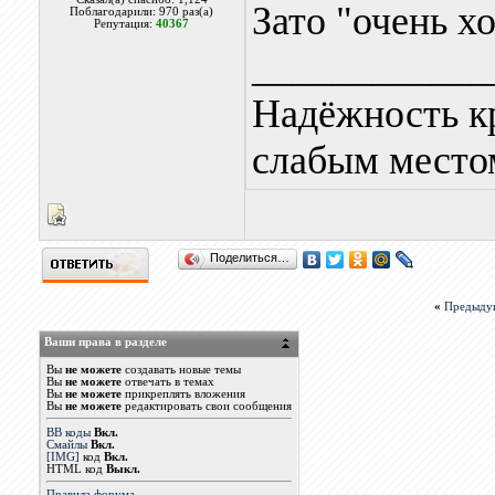
Зато "очень хо
Поблагодарили: 970 раз(а)
Репутация:
40367
____________
Надёжность к
слабым местом
Поделиться…
«
Предыду
Ваши права в разделе
Вы
не можете
создавать новые темы
Вы
не можете
отвечать в темах
Вы
не можете
прикреплять вложения
Вы
не можете
редактировать свои сообщения
BB коды
Вкл.
Смайлы
Вкл.
[IMG]
код
Вкл.
HTML код
Выкл.
Правила форума