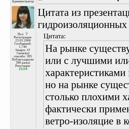
Администратор
Цитата из презентац
гидроизоляционных
Цитата:
Пол:
Регистрация:
23.03.2006
Сообщений:
На рынке существу
1,740
Images:
43
Сказал(а)
спасибо: 385
или с лучшими ил
Поблагодарили:
390 раз(а)
Репутация:
характеристиками 
21219
но на рынке сущес
столько плохими х
фактически примен
ветро-изоляцие в к