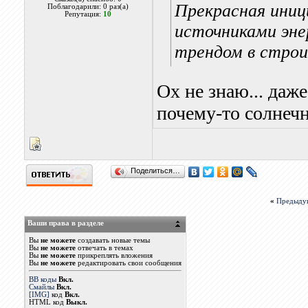
Прекрасная иниц
Поблагодарили: 0 раз(а)
Репутация:
10
источниками эне
трендом в строи
Ох не знаю... даже
почему-то солнеч
Поделиться…
«
Предыду
Ваши права в разделе
Вы
не можете
создавать новые темы
Вы
не можете
отвечать в темах
Вы
не можете
прикреплять вложения
Вы
не можете
редактировать свои сообщения
BB коды
Вкл.
Смайлы
Вкл.
[IMG]
код
Вкл.
HTML код
Выкл.