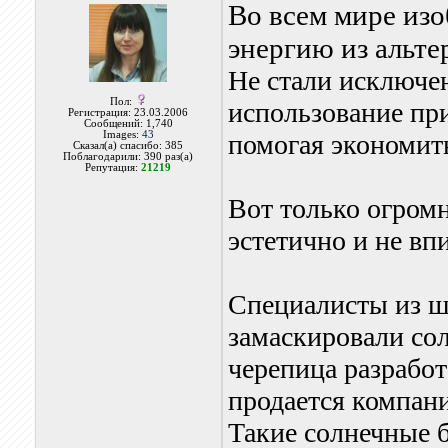
Во всем мире изо
энергию из альте
Не стали исключе
Пол:
использование пр
Регистрация: 23.03.2006
Сообщений: 1,740
Images:
43
помогая экономить
Сказал(а) спасибо: 385
Поблагодарили: 390 раз(а)
Репутация:
21219
Вот только огромн
эстетично и не вп
Специалисты из 
замаскировали сол
черепица разрабо
продается компани
Такие солнечные б