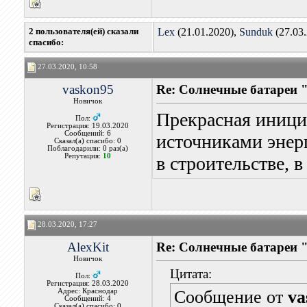
2 пользователя(ей) сказали
Lex
(21.01.2020),
Sunduk
(27.03
cпасибо:
27.03.2020, 10:58
vaskon95
Re: Солнечные батареи 
Новичок
Прекрасная иници
Пол:
Регистрация: 19.03.2020
Сообщений: 6
источниками энерг
Сказал(а) спасибо: 0
Поблагодарили: 0 раз(а)
Репутация:
10
в строительстве, в
28.03.2020, 17:27
AlexKit
Re: Солнечные батареи 
Новичок
Цитата:
Пол:
Регистрация: 28.03.2020
Адрес: Краснодар
Сообщение от
va
Сообщений: 4
Сказал(а) спасибо: 0