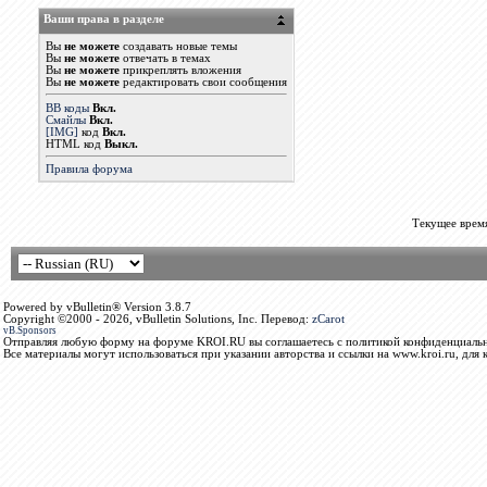
Ваши права в разделе
Вы
не можете
создавать новые темы
Вы
не можете
отвечать в темах
Вы
не можете
прикреплять вложения
Вы
не можете
редактировать свои сообщения
BB коды
Вкл.
Смайлы
Вкл.
[IMG]
код
Вкл.
HTML код
Выкл.
Правила форума
Текущее врем
Powered by vBulletin® Version 3.8.7
Copyright ©2000 - 2026, vBulletin Solutions, Inc. Перевод:
zCarot
vB.Sponsors
Отправляя любую форму на форуме KROI.RU вы соглашаетесь с политикой конфиденциальн
Все материалы могут использоваться при указании авторства и ссылки на www.kroi.ru, для 