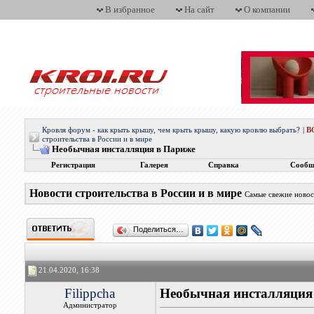
В избранное
На сайт
О компании
Кровля форум - как крыть крышу, чем крыть крышу, какую кровлю выбрать?
|
В
строительства в России и в мире
Необычная инсталляция в Париже
Регистрация
Галерея
Справка
Сообщ
Новости строительства в России и в мире
Самые свежие новос
Поделиться…
21.04.2020, 16:38
Filippcha
Необычная инсталляция
Администратор