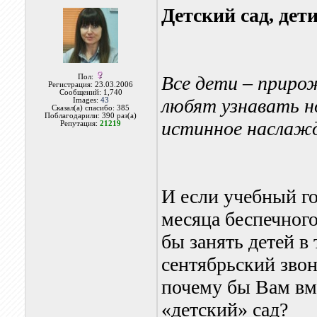
Детский сад, де
Все дети – приро
Пол:
Регистрация: 23.03.2006
Сообщений: 1,740
любят узнавать н
Images:
43
Сказал(а) спасибо: 385
Поблагодарили: 390 раз(а)
истинное наслажд
Репутация:
21219
И если учебный го
месяца беспечного
бы занять детей в 
сентябрьский звон
почему бы Вам вм
«детский» сад?