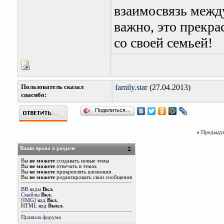
взаимосвязь между
важно, это прекра
со своей семьей!
Пользователь сказал
family.star
(27.04.2013)
cпасибо:
Поделиться…
«
Предыду
Ваши права в разделе
Вы
не можете
создавать новые темы
Вы
не можете
отвечать в темах
Вы
не можете
прикреплять вложения
Вы
не можете
редактировать свои сообщения
BB коды
Вкл.
Смайлы
Вкл.
[IMG]
код
Вкл.
HTML код
Выкл.
Правила форума