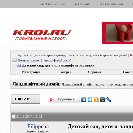
В избранное
На сайт
О компании
Кровля форум - как крыть крышу, чем крыть крышу, какую кровлю выбрать?
|
П
Познавательно.
|
Ландшафтный дизайн
Детский сад, дети и ландшафтный дизайн
Регистрация
Галерея
Справка
Сообщ
Ландшафтный дизайн
Ландшафтный дизайн участка – это создание гар
Поделиться…
21.09.2007, 16:02
Filippcha
Детский сад, дети и ла
Администратор