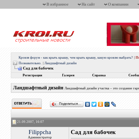
В избранное
На сайт
О компании
Кровля форум - как крыть крышу, чем крыть крышу, какую кровлю выбрать?
|
П
Познавательно.
|
Ландшафтный дизайн
Сад для бабочек
Регистрация
Галерея
Справка
Сообщ
Ландшафтный дизайн
Ландшафтный дизайн участка – это создание гар
Поделиться…
21.09.2007, 16:07
Filippcha
Сад для бабочек
Администратор