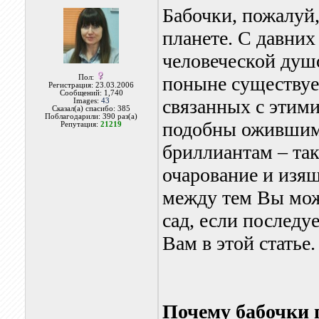
Бабочки, пожалуй
планете. С давних
человеческой душо
поныне существуе
Пол:
Регистрация: 23.03.2006
Сообщений: 1,740
связанных с этим
Images:
43
Сказал(а) спасибо: 385
Поблагодарили: 390 раз(а)
подобны ожившим
Репутация:
21219
бриллиантам – так
очарование и изя
между тем Вы мож
сад, если последу
Вам в этой статье.
Почему бабочки 