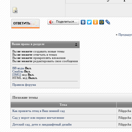
Поделиться…
«
Предыду
Ваши права в разделе
Вы
не можете
создавать новые темы
Вы
не можете
отвечать в темах
Вы
не можете
прикреплять вложения
Вы
не можете
редактировать свои сообщения
BB коды
Вкл.
Смайлы
Вкл.
[IMG]
код
Вкл.
HTML код
Выкл.
Правила форума
Похожие темы
Тема
Как привлечь птиц в Ваш зимний сад
Filippcha
Сад у ворот или первое впечатление
Filippcha
Детский сад, дети и ландшафтный дизайн
Filippcha