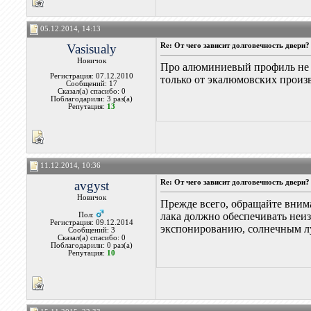
05.12.2014, 14:13
Vasisualy
Re: От чего зависит долговечность двери?
Новичок
Про алюминиевый профиль не ск
Регистрация: 07.12.2010
только от экалюмовских произв
Сообщений: 17
Сказал(а) спасибо: 0
Поблагодарили: 3 раз(а)
Репутация:
13
11.12.2014, 10:36
avgyst
Re: От чего зависит долговечность двери?
Новичок
Прежде всего, обращайте внима
лака должно обеспечивать неиз
Пол:
Регистрация: 09.12.2014
экспонированию, солнечным л
Сообщений: 3
Сказал(а) спасибо: 0
Поблагодарили: 0 раз(а)
Репутация:
10