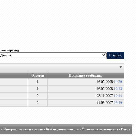
рый переход
Ответов
Последнее сообщение
1
16.07.2008
14:39
1
16.07.2008
12:13
0
03.10.2007
10:14
0
11.09.2007
23:40
ь
-
Интернет магазин кровли
-
Конфиденциальность
-
Условия использования
-
Вверх