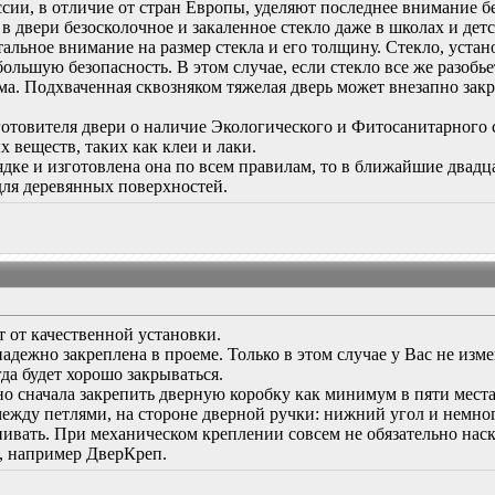
оссии, в отличие от стран Европы, уделяют последнее внимание
в двери безосколочное и закаленное стекло даже в школах и детс
тальное внимание на размер стекла и его толщину. Стекло, уста
ольшую безопасность. В этом случае, если стекло все же разобье
ма. Подхваченная сквозняком тяжелая дверь может внезапно зак
готовителя двери о наличие Экологического и Фитосанитарного
 веществ, таких как клеи и лаки.
ядке и изготовлена она по всем правилам, то в ближайшие двадц
для деревянных поверхностей.
т от качественной установки.
адежно закреплена в проеме. Только в этом случае у Вас не изм
гда будет хорошо закрываться.
о сначала закрепить дверную коробку как минимум в пяти места
между петлями, на стороне дверной ручки: нижний угол и немно
нивать. При механическом креплении совсем не обязательно наск
, например ДверКреп.