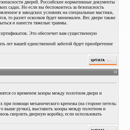
 безопасности дверей. Российские нормативные документы
ких садах. Но если вы беспокоитесь за безопасность
новленное в заводских условиях на специальные мастики,
тся, то разлет осколков будет минимален. Вес двери также
рыться и нанести тяжелые травмы.
 сертификатов. Это обеспечит вам существенную
ать лет вашей единственной заботой будет приобретение
#
2
енятся со временем зазоры между полотном двери и
х при помощи механического крепежа (на стороне петель:
го выше ручки), выставить зазоры между полотном и
возь сверлить дверную коробку, если использовать