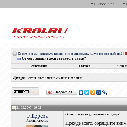
В избранное
Кровля форум - как крыть крышу, чем крыть крышу, какую кровлю выбрать?
|
П
От чего зависит долговечность двери?
Регистрация
Галерея
Справ
Двери
Статьи. Двери межкомнатные и входные.
Поделиться…
21.09.2007, 16:32
Filippcha
От чего зависит долговечность двери?
Администратор
Прежде всего, обращайте внима