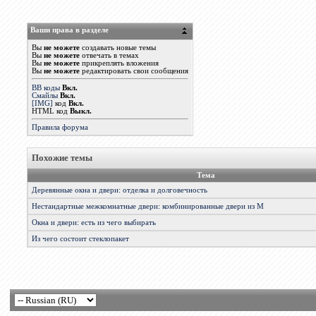
Ваши права в разделе
Вы
не можете
создавать новые темы
Вы
не можете
отвечать в темах
Вы
не можете
прикреплять вложения
Вы
не можете
редактировать свои сообщения
BB коды
Вкл.
Смайлы
Вкл.
[IMG]
код
Вкл.
HTML код
Выкл.
Правила форума
Похожие темы
Тема
Деревянные окна и двери: отделка и долговечность
Нестандартные межкомнатные двери: комбинированные двери из М
Окна и двери: есть из чего выбирать
Из чего состоит стеклопакет