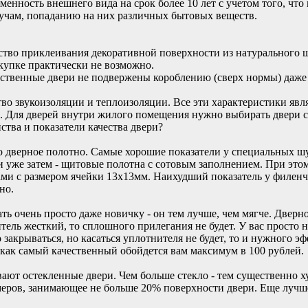
менность внешнего вида на срок более 10 лет с учетом того, что
учам, попаданию на них различных бытовых веществ.
ство приклеивания декоративной поверхности из натурального ш
окупке практически не возможно.
чественные двери не подвержены короблению (сверх нормы) даже
тво звукоизоляции и теплоизоляции. Все эти характеристики яв
. Для дверей внутри жилого помещения нужно выбирать двери 
йства и показатели качества двери?
но дверное полотно. Самые хорошие показатели у специальных 
уже затем - щитовые полотна с сотовым заполнением. При этом 
ами с размером ячейки 13х13мм. Наихудший показатель у филенч
но.
ть очень просто даже новичку - он тем лучше, чем мягче. Дверн
тель жесткий, то сплошного прилегания не будет. У вас просто н
о закрываться, но касаться уплотнителя не будет, то и нужного э
 как самый качественный обойдется вам максимум в 100 рублей.
ают остекленные двери. Чем больше стекло - тем существенно х
меров, занимающее не больше 20% поверхности двери. Еще лучше