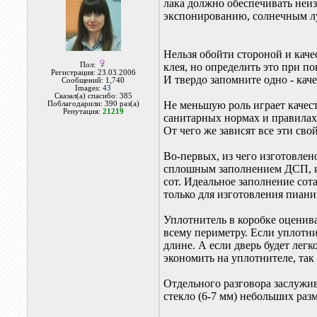
лака должно обеспечивать неиз
экспонированию, солнечным л
Нельзя обойти стороной и каче
Пол:
клея, но определить это при п
Регистрация: 23.03.2006
И твердо запомните одно - ка
Сообщений: 1,740
Images:
43
Сказал(а) спасибо: 385
Не меньшую роль играет качес
Поблагодарили: 390 раз(а)
Репутация:
21219
санитарных нормах и правилах
От чего же зависят все эти сво
Во-первых, из чего изготовле
сплошным заполнением ДСП, и 
сот. Идеальное заполнение сот
только для изготовления пиани
Уплотнитель в коробке оценива
всему периметру. Если уплотни
длине. А если дверь будет легк
экономить на уплотнителе, так
Отдельного разговора заслужив
стекло (6-7 мм) небольших раз