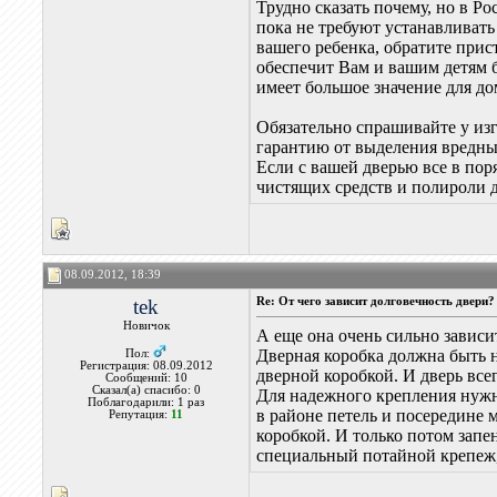
Трудно сказать почему, но в Р
пока не требуют устанавливать 
вашего ребенка, обратите прис
обеспечит Вам и вашим детям б
имеет большое значение для до
Обязательно спрашивайте у из
гарантию от выделения вредных
Если с вашей дверью все в пор
чистящих средств и полироли 
08.09.2012, 18:39
tek
Re: От чего зависит долговечность двери?
Новичок
А еще она очень сильно зависи
Дверная коробка должна быть н
Пол:
Регистрация: 08.09.2012
дверной коробкой. И дверь все
Сообщений: 10
Сказал(а) спасибо: 0
Для надежного крепления нужн
Поблагодарили: 1 раз
в районе петель и посередине 
Репутация:
11
коробкой. И только потом запе
специальный потайной крепеж