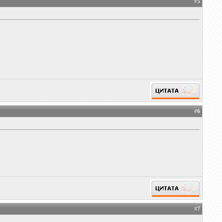
#
5
#
6
#
7