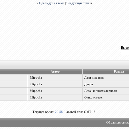
«
Предыдущая тема
|
Следующая тема
»
Быст
Автор
Раздел
Filippcha
Лаки и краски
Filippcha
Двери
Filippcha
Лесо- и пиломатериалы
Filippcha
Окна, жалюзи
Текущее время:
20:58
. Часовой пояс GMT +3.
Обратная связ