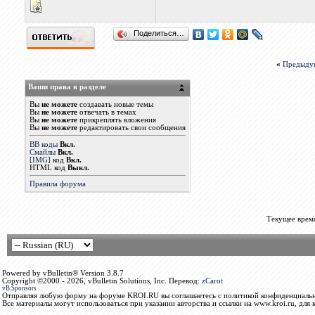
Поделиться…
«
Предыду
Ваши права в разделе
Вы
не можете
создавать новые темы
Вы
не можете
отвечать в темах
Вы
не можете
прикреплять вложения
Вы
не можете
редактировать свои сообщения
BB коды
Вкл.
Смайлы
Вкл.
[IMG]
код
Вкл.
HTML код
Выкл.
Правила форума
Текущее врем
Powered by vBulletin® Version 3.8.7
Copyright ©2000 - 2026, vBulletin Solutions, Inc. Перевод:
zCarot
vB.Sponsors
Отправляя любую форму на форуме KROI.RU вы соглашаетесь с политикой конфиденциальн
Все материалы могут использоваться при указании авторства и ссылки на www.kroi.ru, для 