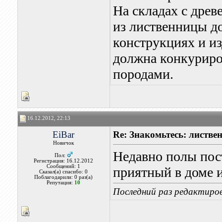
На складах с дре
из лиственницы д
конструкциях и и
должна конкуриро
породами.
16.12.2012, 22:13
EiBar
Re: Знакомьтесь: листве
Новичок
Недавно полы пос
Пол:
Регистрация: 16.12.2012
Сообщений: 1
приятный в доме и
Сказал(а) спасибо: 0
Поблагодарили: 0 раз(а)
Репутация:
10
Последний раз редактиров