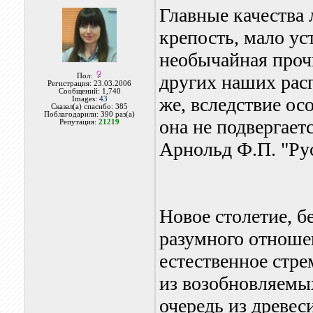
Главные качества
крепость, мало ус
необычайная проч
других наших рас
Пол:
Регистрация: 23.03.2006
Сообщений: 1,740
же, вследствие о
Images:
43
Сказал(а) спасибо: 385
Поблагодарили: 390 раз(а)
она не подвергает
Репутация:
21219
Арнольд Ф.П. "Русс
Новое столетие, б
разумного отношен
естественное стр
из возобновляемы
очередь из древес