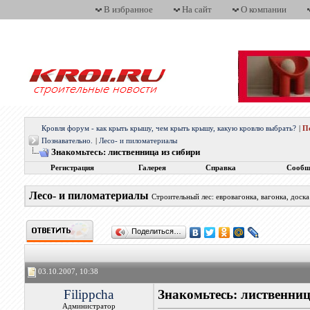
В избранное
На сайт
О компании
Кровля форум - как крыть крышу, чем крыть крышу, какую кровлю выбрать?
|
П
Познавательно.
|
Лесо- и пиломатериалы
Знакомьтесь: лиственница из сибири
Регистрация
Галерея
Справка
Сообщ
Лесо- и пиломатериалы
Строительный лес: евровагонка, вагонка, доска
Поделиться…
03.10.2007, 10:38
Filippcha
Знакомьтесь: лиственниц
Администратор