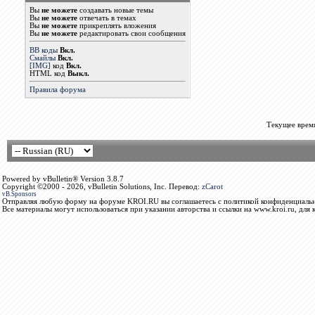
Вы
не можете
создавать новые темы
Вы
не можете
отвечать в темах
Вы
не можете
прикреплять вложения
Вы
не можете
редактировать свои сообщения
BB коды
Вкл.
Смайлы
Вкл.
[IMG]
код
Вкл.
HTML код
Выкл.
Правила форума
Текущее врем
Powered by vBulletin® Version 3.8.7
Copyright ©2000 - 2026, vBulletin Solutions, Inc. Перевод:
zCarot
vB.Sponsors
Отправляя любую форму на форуме KROI.RU вы соглашаетесь с политикой конфиденциальн
Все материалы могут использоваться при указании авторства и ссылки на www.kroi.ru, для 