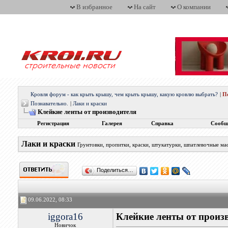
В избранное
На сайт
О компании
Кровля форум - как крыть крышу, чем крыть крышу, какую кровлю выбрать?
|
П
Познавательно.
|
Лаки и краски
Клейкие ленты от производителя
Регистрация
Галерея
Справка
Сообщ
Лаки и краски
Грунтовки, пропитки, краски, штукатурки, шпатлевочные мас
Поделиться…
09.06.2022, 08:33
iggora16
Клейкие ленты от произ
Новичок