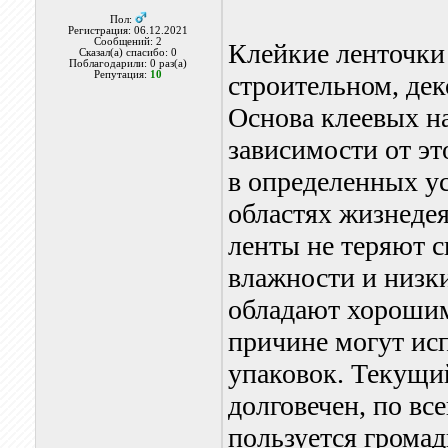
Пол:
Регистрация: 06.12.2021
Сообщений: 2
Клейкие ленточки 
Сказал(а) спасибо: 0
Поблагодарили: 0 раз(а)
Репутация:
10
строительном, де
Основа клеевых н
зависимости от эт
в определенных у
областях жизнеде
ленты не теряют с
влажности и низк
обладают хорошим
причине могут ис
упаковок. Текущий
долговечен, по вс
пользуется грома