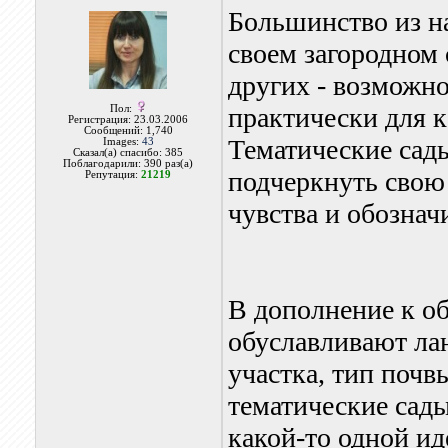
Большинство из н
своем загородном с
других - возможно
практически для к
Пол:
Регистрация: 23.03.2006
Сообщений: 1,740
Тематические сад
Images:
43
Сказал(а) спасибо: 385
Поблагодарили: 390 раз(а)
подчеркнуть свою
Репутация:
21219
чувства и обознач
В дополнение к о
обуславливают ла
участка, тип почвы
тематические сад
какой-то одной и