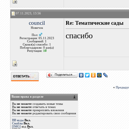
07.11.2023, 13:56
council
Re: Тематические сады
Новичок
спасибо
Пол:
Регистрация: 05.11.2023
Сообщений: 1
Сказал(а) спасибо: 1
Поблагодарили: 0 раз(а)
Репутация:
10
Поделиться…
«
Предыду
Ваши права в разделе
Вы
не можете
создавать новые темы
Вы
не можете
отвечать в темах
Вы
не можете
прикреплять вложения
Вы
не можете
редактировать свои сообщения
BB коды
Вкл.
Смайлы
Вкл.
[IMG]
код
Вкл.