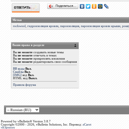
Поделиться…
Метки
rockwool
,
гидроизоляция кровли
,
пароизоляция
,
пароизоляция кровли крыши
,
рокв
Ваши права в разделе
Вы
не можете
создавать новые темы
Вы
не можете
отвечать в темах
Вы
не можете
прикреплять вложения
Вы
не можете
редактировать свои сообщения
BB коды
Вкл.
Смайлы
Вкл.
[IMG]
код
Вкл.
HTML код
Выкл.
Правила форума
Powered by vBulletin® Version 3.8.7
Copyright ©2000 - 2026, vBulletin Solutions, Inc. Перевод:
zCarot
vB.Sponsors