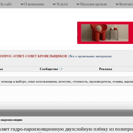
На сайт
О компании
Услуги
Магазин кровли
Контак
ВОПРОС-ОТВЕТ-СОВЕТ КРОВЕЛЬЩИКОВ
|
Все о кровельных материалах
ка
Сообщество
Реклама
помощь в выборе, опыт использования, качество, стоимость, производители, отзывы, вариа
о-пароизоляцию
ляет гидро-пароизоляционную двухслойную плёнку из полипроп