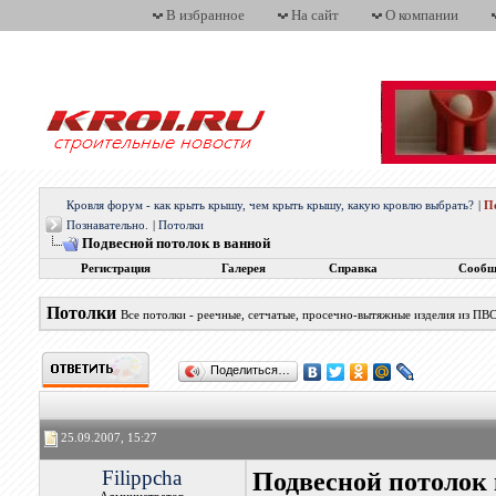
В избранное
На сайт
О компании
Кровля форум - как крыть крышу, чем крыть крышу, какую кровлю выбрать?
|
П
Познавательно.
|
Потолки
Подвесной потолок в ванной
Регистрация
Галерея
Справка
Сообщ
Потолки
Все потолки - реечные, сетчатые, просечно-вытяжные изделия из ПВС
Поделиться…
25.09.2007, 15:27
Filippcha
Подвесной потолок 