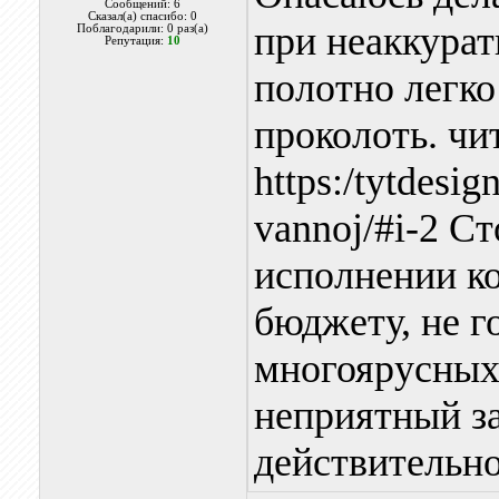
Сообщений: 6
Сказал(а) спасибо: 0
при неаккурат
Поблагодарили: 0 раз(а)
Репутация:
10
полотно легко
проколоть. чи
https:/tytdesig
vannoj/#i-2 С
исполнении к
бюджету, не г
многоярусных
неприятный за
действительно