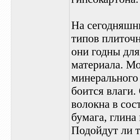
На сегодняшни
типов плиточн
они годны для
материала. М
минерального 
боится влаги
волокна в сос
бумага, глина
Подойдут ли т