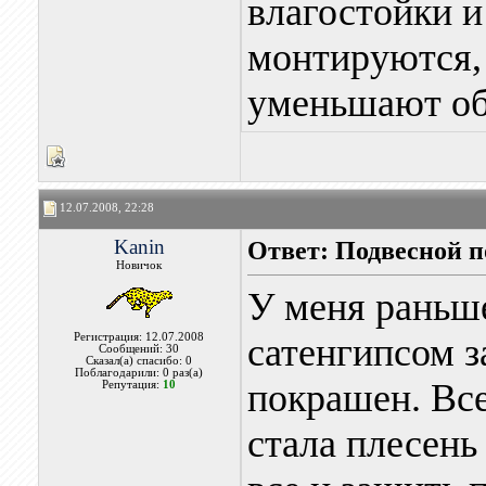
влагостойки и
монтируются,
уменьшают о
12.07.2008, 22:28
Kanin
Ответ: Подвесной п
Новичок
У меня раньш
Регистрация: 12.07.2008
сатенгипсом з
Сообщений: 30
Сказал(а) спасибо: 0
Поблагодарили: 0 раз(а)
покрашен. Все
Репутация:
10
стала плесень