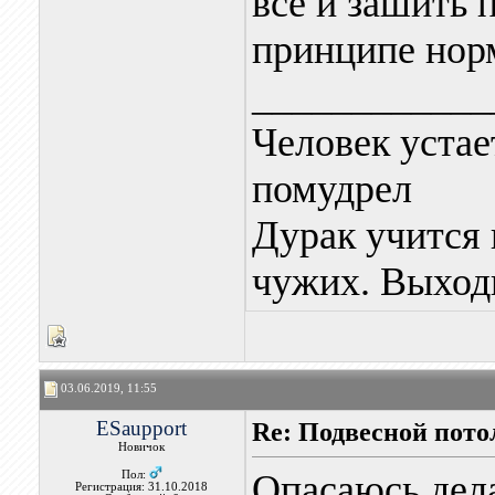
все и зашить 
принципе норм
____________
Человек устае
помудрел
Дурак учится 
чужих. Выходи
03.06.2019, 11:55
ESaupport
Re: Подвесной пото
Новичок
Опасаюсь дела
Пол:
Регистрация: 31.10.2018