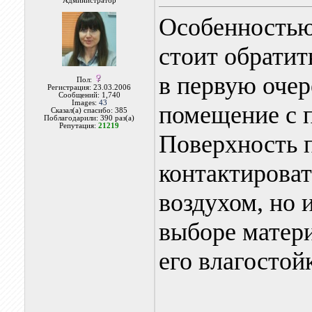
Администратор
Особенностью
стоит обратит
в первую очере
Пол:
Регистрация: 23.03.2006
Сообщений: 1,740
Images:
43
помещение с 
Сказал(а) спасибо: 385
Поблагодарили: 390 раз(а)
Репутация:
21219
Поверхность п
контактироват
воздухом, но 
выборе матер
его влагостой