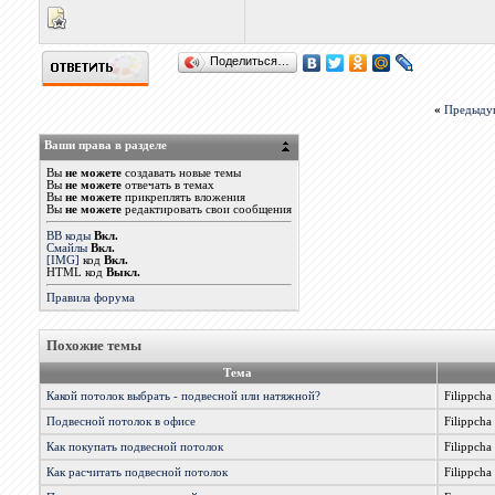
Поделиться…
«
Предыду
Ваши права в разделе
Вы
не можете
создавать новые темы
Вы
не можете
отвечать в темах
Вы
не можете
прикреплять вложения
Вы
не можете
редактировать свои сообщения
BB коды
Вкл.
Смайлы
Вкл.
[IMG]
код
Вкл.
HTML код
Выкл.
Правила форума
Похожие темы
Тема
Какой потолок выбрать - подвесной или натяжной?
Filippcha
Подвесной потолок в офисе
Filippcha
Как покупать подвесной потолок
Filippcha
Как расчитать подвесной потолок
Filippcha