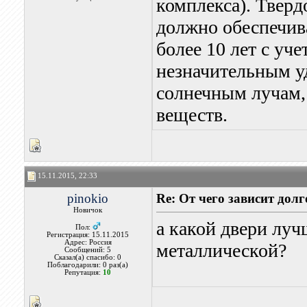
комплекса). Тверд
должно обеспечив
более 10 лет с уче
незначительным у
солнечным лучам,
веществ.
15.11.2015, 22:33
pinokio
Re: От чего зависит дол
Новичок
а какой двери луч
Пол:
Регистрация: 15.11.2015
Адрес: Россия
металлической?
Сообщений: 5
Сказал(а) спасибо: 0
Поблагодарили: 0 раз(а)
Репутация:
10