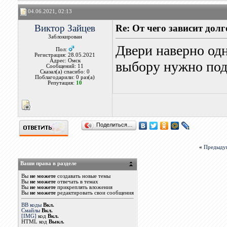
04.06.2021, 02:13
Виктор Зайцев
Re: От чего зависит дол
Заблокирован
Двери наверно од
Пол:
Регистрация: 28.05.2021
Адрес: Омск
выбору нужно под
Сообщений: 11
Сказал(а) спасибо: 0
Поблагодарили: 0 раз(а)
Репутация:
10
Поделиться…
«
Предыду
Ваши права в разделе
Вы
не можете
создавать новые темы
Вы
не можете
отвечать в темах
Вы
не можете
прикреплять вложения
Вы
не можете
редактировать свои сообщения
BB коды
Вкл.
Смайлы
Вкл.
[IMG]
код
Вкл.
HTML код
Выкл.