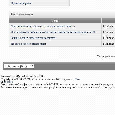
Правила форума
Похожие темы
Тема
Деревянные окна и двери: отделка и долговечность
Filippcha
Нестандартные межкомнатные двери: комбинированные двери из М
Filippcha
Окна и двери: есть из чего выбирать
Filippcha
Из чего состоит стеклопакет
Filippcha
Текущее врем
Powered by vBulletin® Version 3.8.7
Copyright ©2000 - 2026, vBulletin Solutions, Inc. Перевод:
zCarot
vB.Sponsors
Отправляя любую форму на форуме KROI.RU вы соглашаетесь с политикой конфиденциальн
Все материалы могут использоваться при указании авторства и ссылки на www.kroi.ru, для 