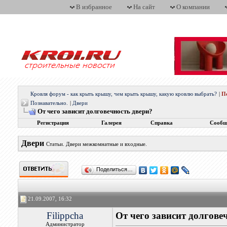
В избранное
На сайт
О компании
Кровля форум - как крыть крышу, чем крыть крышу, какую кровлю выбрать?
|
П
Познавательно.
|
Двери
От чего зависит долговечность двери?
Регистрация
Галерея
Справка
Сообщ
Двери
Статьи. Двери межкомнатные и входные.
Поделиться…
21.09.2007, 16:32
Filippcha
От чего зависит долгове
Администратор