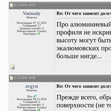
05.12.2014, 14:13
Vasisualy
Re: От чего зависит дол
Новичок
Про алюминиевый п
Регистрация: 07.12.2010
Сообщений: 17
Сказал(а) спасибо: 0
профиля не искрив
Поблагодарили: 3 раз(а)
Репутация:
13
высоту могут быть
экалюмовских прои
больше нигде...
11.12.2014, 10:36
avgyst
Re: От чего зависит дол
Новичок
Прежде всего, обр
Пол:
Регистрация: 09.12.2014
Сообщений: 3
поверхности (не т
Сказал(а) спасибо: 0
Поблагодарили: 0 раз(а)
Репутация:
10