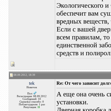
Экологического и
обеспечит вам су
вредных веществ, 
Если с вашей двер
всем правилам, то
единственной заб
средств и полирол
08.09.2012, 18:39
tek
Re: От чего зависит дол
Новичок
А еще она очень с
Пол:
Регистрация: 08.09.2012
Сообщений: 10
установки.
Сказал(а) спасибо: 0
Поблагодарили: 1 раз
Репутация:
11
Дверная коробка 