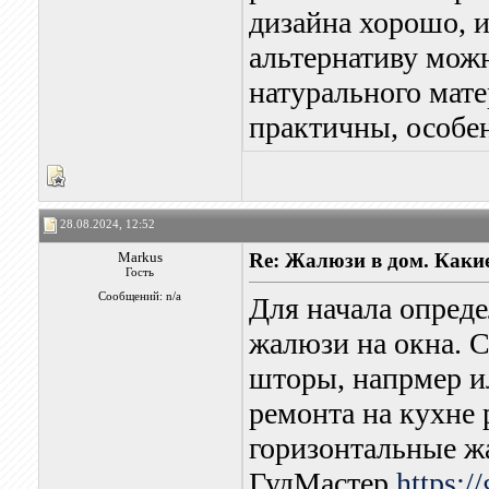
дизайна хорошо, и
альтернативу мож
натурального мате
практичны, особе
28.08.2024, 12:52
Markus
Re: Жалюзи в дом. Каки
Гость
Сообщений: n/a
Для начала опреде
жалюзи на окна. С
шторы, напрмер и
ремонта на кухне
горизонтальные ж
ГудМастер
https:/