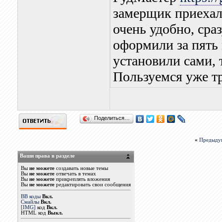
замерщик приехал
очень удобно, сраз
оформили за пять 
установили сами, 
Пользуемся уже тр
Поделиться…
«
Предыду
Ваши права в разделе
Вы
не можете
создавать новые темы
Вы
не можете
отвечать в темах
Вы
не можете
прикреплять вложения
Вы
не можете
редактировать свои сообщения
BB коды
Вкл.
Смайлы
Вкл.
[IMG]
код
Вкл.
HTML код
Выкл.