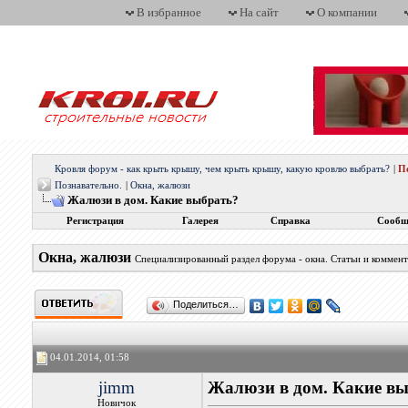
В избранное
На сайт
О компании
Кровля форум - как крыть крышу, чем крыть крышу, какую кровлю выбрать?
|
П
Познавательно.
|
Окна, жалюзи
Жалюзи в дом. Какие выбрать?
Регистрация
Галерея
Справка
Сообщ
Окна, жалюзи
Специализированный раздел форума - окна. Статьи и коммен
Поделиться…
04.01.2014, 01:58
jimm
Жалюзи в дом. Какие в
Новичок