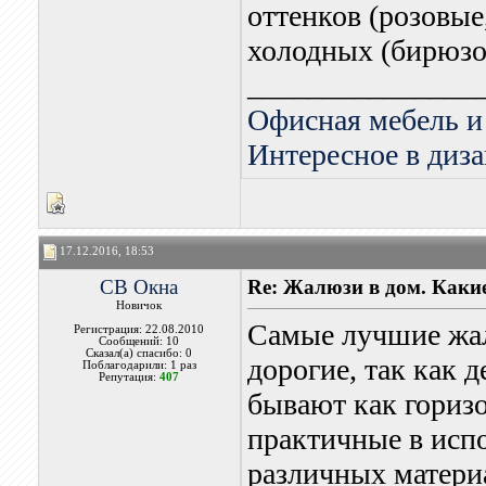
оттенков (розовые,
холодных (бирюзов
_______________
Офисная мебель и
Интересное в диза
17.12.2016, 18:53
СВ Окна
Re: Жалюзи в дом. Каки
Новичок
Самые лучшие жал
Регистрация: 22.08.2010
Сообщений: 10
Сказал(а) спасибо: 0
дорогие, так как 
Поблагодарили: 1 раз
Репутация:
407
бывают как горизо
практичные в исп
различных материа