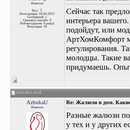
Новичок
Сейчас так предло
Пол:
Регистрация: 16.04.2015
Сообщений: 1
интерьера вашего
Сказал(а) спасибо: 0
Поблагодарили: 0 раз(а)
Репутация:
10
подойдут, или мод
АртХомКомфорт мы
регулирования. Т
молодцы. Такие ва
придумаешь. Опыт
19.04.2015, 19:59
AzbukaU
Re: Жалюзи в дом. Каки
Новичок
Разные жалюзи по
у тех и у других 