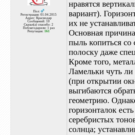
нравятся вертикал
вариант). Горизон
Пол:
Регистрация: 01.04.2015
Адрес: Краснодар
их не устанавлива
Сообщений: 10
Сказал(а) спасибо: 2
Поблагодарили: 1 раз
Основная причина
Репутация:
161
пыль копиться со 
полоску даже спе
Кроме того, метал
Ламельки чуть ли 
(при открытии окн
выгибаются обратн
геометрию. Однако
горизонталок есть
серебристых тоно
солнца; устанавли