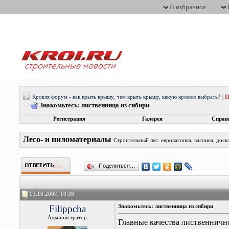
В избранное
Кровля форум - как крыть крышу, чем крыть крышу, какую кровлю выбрать?
|
П
Знакомьтесь: лиственница из сибири
Регистрация
Галерея
Справ
Лесо- и пиломатериалы
Строительный лес: евровагонка, вагонка, доск
Поделиться…
03.10.2007, 10:38
Filippcha
Знакомьтесь: лиственница из сибири
Администратор
Главные качества лиственнично