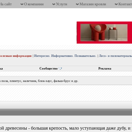
На сайт
О компании
Услуги
Магазин кровли
Контак
олезная информация
|
Интересно. Информативно. Познавательно.
|
Лесо- и пиломатериал
ка
Сообщество
Реклама
а пола, плинтус, наличник, блок-хаус, фальш-брус и др.
й древесины - большая крепость, мало уступающая даже дубу, и