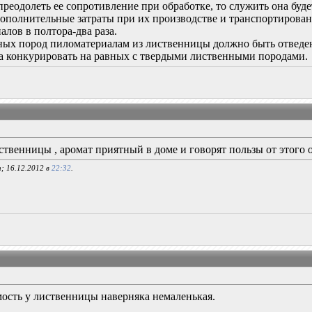
преодолеть ее сопротивление при обработке, то служить она буд
ополнительные затраты при их производстве и транспортирован
лов в полтора-два раза.
рных пород пиломатериалам из лиственницы должно быть отведен
а конкурировать на равных с твердыми лиственными породами.
твенницы , аромат приятный в доме и говорят пользы от этого 
; 16.12.2012 в
22:32
.
имость у лиственницы наверняка немаленькая.