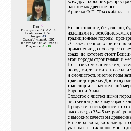
всех других наших распростра
насекомых древоточцев.
Арнольд Ф.П. "Русский лес", т.2
Пол:
Новое столетие, безусловно, б
Регистрация: 23.03.2006
изделиями из возобновляемых 
Сообщений: 1,740
Images:
43
традиционные породы, произрас
Сказал(а) спасибо: 385
О весьма ценной хвойной поро
Поблагодарили: 390 раз(а)
Репутация:
21219
применение до последнего вре
сваях, на которых стоит Венец
этой породы строителями и ме
По физико-механическим, эст
породами, такими как сосна, и
и смолистость многие годы зат
транспортировке. Достигнутый
транспорта в значительной ме
Европы и Азии.
Сходство с лиственными порода
лиственница на зиму сбрасывае
Продуктивность фотосинтеза хв
высокие (до 35-45 метров), ро
с высоким качеством древесин
В период роста, который длитс
украшать его жилище много дол