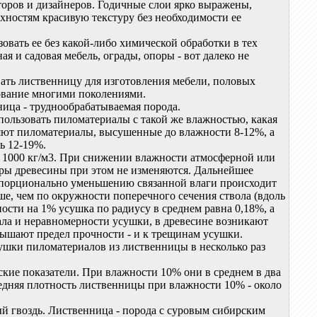
торов и дизайнеров. Годичные слои ярко выражены,
хностям красивую текстуру без необходимости ее
овать ее без какой-либо химической обработки в тех
я и садовая мебель, ограды, опоры - вот далеко не
ать лиственницу для изготовления мебели, половых
зование многими поколениями.
ица - труднообрабатываемая порода.
пользовать пиломатериалы с такой же влажностью, какая
яют пиломатериалы, высушенные до влажности 8-12%, а
ь 12-19%.
 1000 кг/м3. При снижении влажности атмосферной или
меры древесины при этом не изменяются. Дальнейшее
ропорционально уменьшению связанной влаги происходит
ше, чем по окружности поперечного сечения ствола (вдоль
ости на 1% усушка по радиусу в среднем равна 0,18%, а
ала и неравномерности усушки, в древесине возникают
ышают предел прочности - и к трещинам усушки.
шки пиломатериалов из лиственницы в несколько раз
ие показатели. При влажности 10% они в среднем в два
едняя плотность лиственницы при влажности 10% - около
ый гвоздь. Лиственница - порода с суровым сибирским