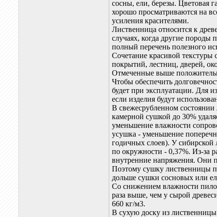
сосны, ели, березы. Цветовая
хорошо просматриваются на вс
усиления красителями.
Лиственница относится к древе
случаях, когда другие породы 
полный перечень полезного ис
Сочетание красивой текстуры 
покрытий, лестниц, дверей, о
Отмеченные выше положительны
Чтобы обеспечить долговечнос
будет при эксплуатации. Для 
если изделия будут использов
В свежесрубленном состоянии 
камерной сушкой до 30% удаляе
уменьшение влажности сопрово
усушка - уменьшение поперечн
годичных слоев). У сибирской
по окружности - 0,37%. Из-за 
внутренние напряжения. Они п
Поэтому сушку лиственницы пр
дольше сушки сосновых или е
Со снижением влажности пило
раза выше, чем у сырой древе
660 кг/м3.
В сухую доску из лиственницы 