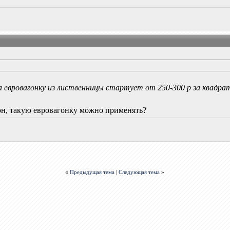
 евровагонку из лиственницы стартует от 250-300 р за квадрат 
он, такую евровагонку можно применять?
«
Предыдущая тема
|
Следующая тема
»