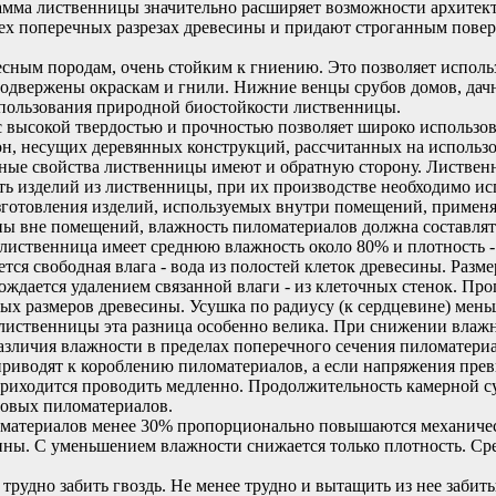
 гамма лиственницы значительно расширяет возможности архитек
ех поперечных разрезах древесины и придают строганным повер
сным породам, очень стойким к гниению. Это позволяет использ
подвержены окраскам и гнили. Нижние венцы срубов домов, дачна
пользования природной биостойкости лиственницы.
с высокой твердостью и прочностью позволяет широко использов
кон, несущих деревянных конструкций, рассчитанных на исполь
е свойства лиственницы имеют и обратную сторону. Лиственн
ть изделий из лиственницы, при их производстве необходимо ис
изготовления изделий, используемых внутри помещений, примен
аны вне помещений, влажность пиломатериалов должна составлят
лиственница имеет среднюю влажность около 80% и плотность -
тся свободная влага - вода из полостей клеток древесины. Раз
ждается удалением связанной влаги - из клеточных стенок. П
ых размеров древесины. Усушка по радиусу (к сердцевине) мень
 лиственницы эта разница особенно велика. При снижении влажн
различия влажности в пределах поперечного сечения пиломатери
риводят к короблению пиломатериалов, а если напряжения прев
иходится проводить медленно. Продолжительность камерной су
ловых пиломатериалов.
материалов менее 30% пропорционально повышаются механическ
сины. С уменьшением влажности снижается только плотность. Ср
трудно забить гвоздь. Не менее трудно и вытащить из нее забит