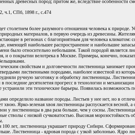
ненных древесных пород; притом же, вследствие особенности с
, ч.1, СПб, 1898 г., с.474
удет столетием более разумного отношения человека к природе. 
природных материалов, в первую очередь из древесины. Жителя
тающие в регионах с благоприятным для человека климатом: сосна
де, имеющей наибольшее распространение и наибольшие запасы 
мени было относительно небольшим. Такой породой является л
ия, и о покрытии велотрека в Москве. Примеры, конечно, показ
бельщиками.
етическим свойствам и долговечности лиственница занимает п
 твердыми лиственными породами, наиболее известной из которых
рудняли ручную заготовку и обработку лиственницы. Лиственниц
 в последние десятилетия прогресс в технологии и механизации
ре устранили эти технические барьеры. Появилась возможность 
ми определило название породы. Листьев у нее нет, но в отлич
т хвою. Ярко-зеленая хвоя лиственницы распускается весной, а 
ои у лиственницы в два раза больше, чем у сосны. Лиственница
вные стволы с низкой сучковатостью. Высокая морозостойкость о
ы.
я 100 лет, лиственница украшает природу Сибири. Сформированн
ьше. Лиственница - ядровая порода с узкой заболонью. Ядро ли