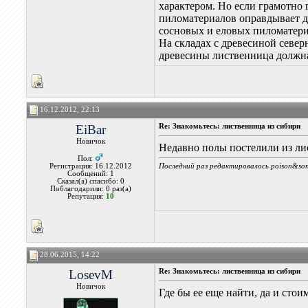
характером. Но если грамотно 
пиломатериалов оправдывает д
сосновых и еловых пиломатериа
На складах с древесиной севе
древесины лиственница должн
16.12.2012, 22:13
EiBar
Re: Знакомьтесь: лиственница из сибири
Новичок
Недавно полы постелили из лис
Пол:
Последний раз редактировалось poison&son
Регистрация: 16.12.2012
Сообщений: 1
Сказал(а) спасибо: 0
Поблагодарили: 0 раз(а)
Репутация:
10
28.06.2015, 14:22
LosevM
Re: Знакомьтесь: лиственница из сибири
Новичок
Где бы ее еще найти, да и сто