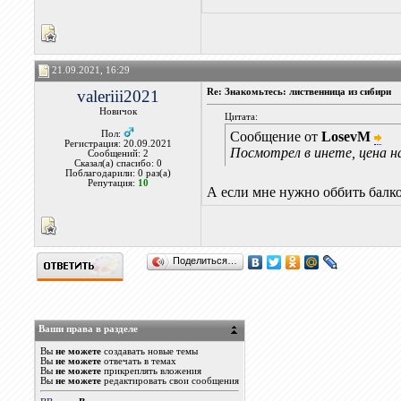
21.09.2021, 16:29
valeriii2021
Re: Знакомьтесь: лиственница из сибири
Новичок
Цитата:
Пол:
Сообщение от
LosevM
Регистрация: 20.09.2021
Посмотрел в инете, цена на
Сообщений: 2
Сказал(а) спасибо: 0
Поблагодарили: 0 раз(а)
Репутация:
10
А если мне нужно оббить балк
Поделиться…
Ваши права в разделе
Вы
не можете
создавать новые темы
Вы
не можете
отвечать в темах
Вы
не можете
прикреплять вложения
Вы
не можете
редактировать свои сообщения