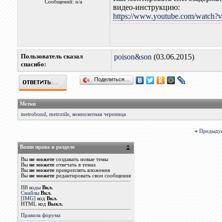
Сообщений: n/a
видео-инструкцию:
https://www.youtube.com/watch
Пользователь сказал
poison&son
(03.06.2015)
cпасибо:
Поделиться…
Метки
metrobond
,
metrotile
,
композитная черепица
«
Предыду
Ваши права в разделе
Вы
не можете
создавать новые темы
Вы
не можете
отвечать в темах
Вы
не можете
прикреплять вложения
Вы
не можете
редактировать свои сообщения
BB коды
Вкл.
Смайлы
Вкл.
[IMG]
код
Вкл.
HTML код
Выкл.
Правила форума