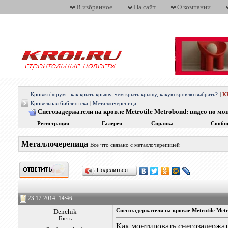
В избранное
На сайт
О компании
Кровля форум - как крыть крышу, чем крыть крышу, какую кровлю выбрать?
|
К
Кровельная библиотека
|
Металлочерепица
Снегозадержатели на кровле Metrotile Metrobond: видео по мо
Регистрация
Галерея
Справка
Сообщ
Металлочерепица
Все что связано с металлочерепицей
Поделиться…
23.12.2014, 14:46
Denchik
Снегозадержатели на кровле Metrotile Met
Гость
Как монтировать снегозадержат