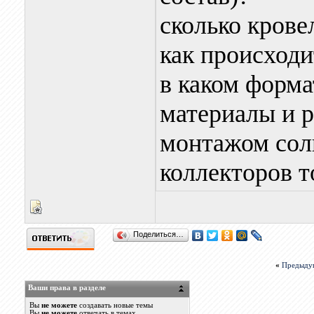
сколько крове
как происходи
в каком форма
материалы и р
монтажом сол
коллекторов 
Поделиться…
«
Предыду
Ваши права в разделе
Вы
не можете
создавать новые темы
Вы
не можете
отвечать в темах