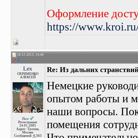
Оформление досту
https://www.kroi.r
18.12.2013, 14:46
Lex
Re: Из дальних странстви
ОХРИМЕНКО
АЛЕКСЕЙ
Немецкие руководи
опытом работы и м
наши вопросы. Пок
Пол:
помещения сотрудн
Регистрация:
24.01.2005
Адрес: Троицк,
Москва
Что примечательно
Сообщений: 6,563