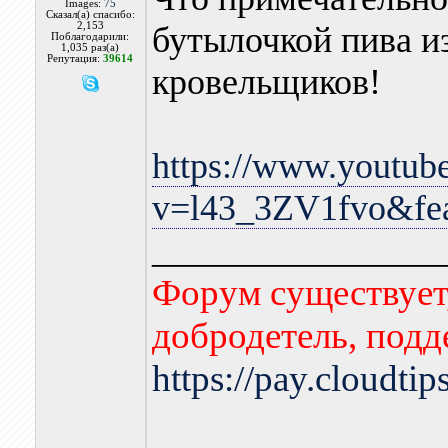
Images:
75
Сказал(а) спасибо:
2,153
бутылочкой пива и
Поблагодарили:
1,035 раз(а)
Репутация:
39614
кровельщиков!
https://www.youtub
v=l43_3ZV1fvo&fea
________________
Форум существует,
добродетель, подд
https://pay.cloudti