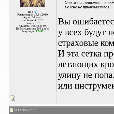
Они же ответственно подхо
можно не привязываться.
Пол:
Регистрация: 16.11.2010
Адрес: Москва.
Вы ошибаетесь
Сообщений: 292
Images:
167
Сказал(а) спасибо: 30
у всех будут 
Поблагодарили: 363 раз(а)
Репутация:
17487
страховые ко
И эта сетка п
летающих кров
улицу не поп
или инструмен
18.12.2013, 23:12