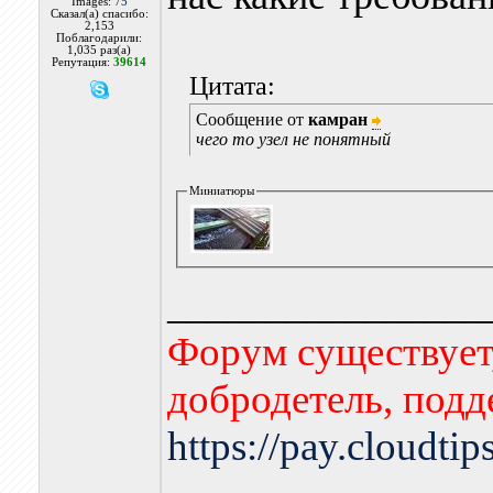
Images:
75
Сказал(а) спасибо:
2,153
Поблагодарили:
1,035 раз(а)
Репутация:
39614
Цитата:
Сообщение от
камран
чего то узел не понятный
Миниатюры
________________
Форум существует,
добродетель, подд
https://pay.cloudti