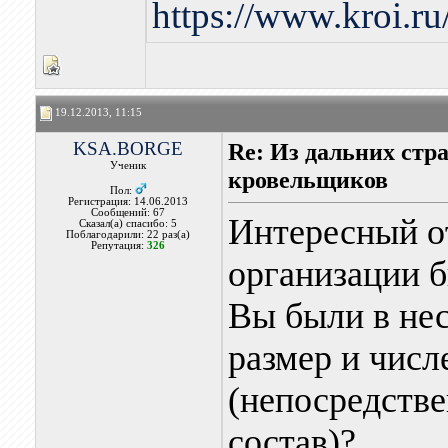
https://www.kroi.r
19.12.2013, 11:15
KSA.BORGE
Re: Из дальних стр
Ученик
кровельщиков
Пол:
Регистрация: 14.06.2013
Сообщений: 67
Интересный от
Сказал(а) спасибо: 5
Поблагодарили: 22 раз(а)
Репутация:
326
организации б
Вы были в нес
размер и числ
(непосредстве
состав)?