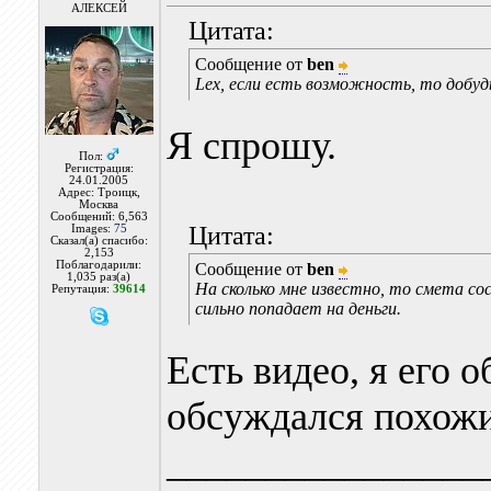
АЛЕКСЕЙ
Цитата:
Сообщение от
ben
Lex, если есть возможность, то добу
Я спрошу.
Пол:
Регистрация:
24.01.2005
Адрес: Троицк,
Москва
Сообщений: 6,563
Цитата:
Images:
75
Сказал(а) спасибо:
2,153
Поблагодарили:
Сообщение от
ben
1,035 раз(а)
На сколько мне известно, то смета со
Репутация:
39614
сильно попадает на деньги.
Есть видео, я его 
обсуждался похожи
________________