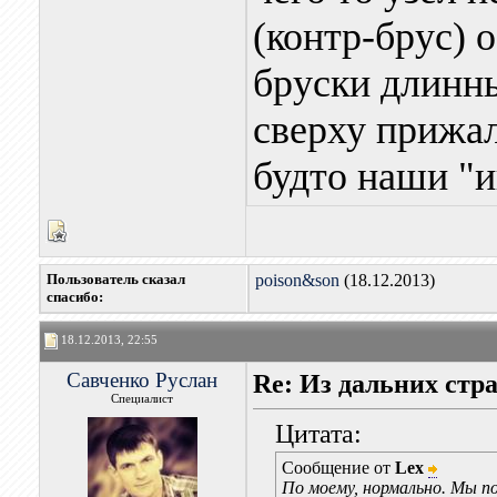
(контр-брус) 
бруски длинны
сверху прижал
будто наши "и
Пользователь сказал
poison&son
(18.12.2013)
cпасибо:
18.12.2013, 22:55
Савченко Руслан
Re: Из дальних стр
Специалист
Цитата:
Сообщение от
Lex
По моему, нормально. Мы по