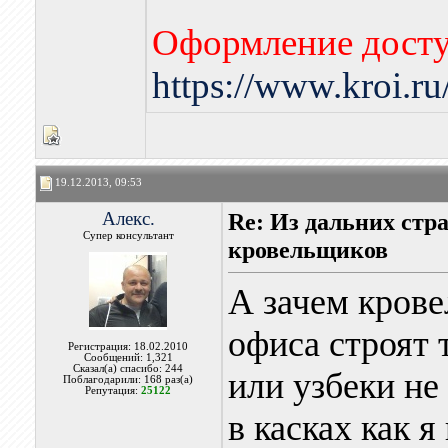
Оформление досту
https://www.kroi.r
19.12.2013, 09:53
Алекс.
Re: Из дальних стр
Супер консультант
кровельщиков
А зачем крове
офиса строят 
Регистрация: 18.02.2010
Сообщений: 1,321
Сказал(а) спасибо: 244
или узбеки не
Поблагодарили: 168 раз(а)
Репутация:
25122
в касках как 