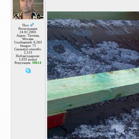
Пол:
Регистрация:
24.01.2005
Адрес: Троицк,
Москва
Сообщений: 6,563
Images:
75
Сказал(а) спасибо:
2,153
Поблагодарили:
1,035 раз(а)
Репутация:
39614