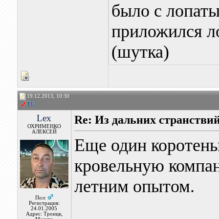
было с лопаты
приложился ло
(шутка)
19.12.2013, 10:30
Lex
Re: Из дальних странстви
ОХРИМЕНКО
АЛЕКСЕЙ
Еще один коротен
кровельную компан
летним опытом.
Пол:
Регистрация:
24.01.2005
Адрес: Троицк,