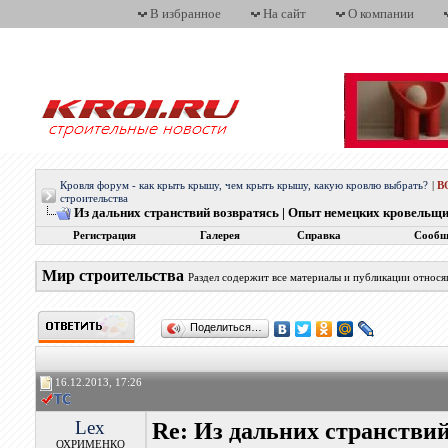
В избранное
На сайт
О компании
Кровля форум - как крыть крышу, чем крыть крышу, какую кровлю выбрать?
|
В
строительства
Из дальних странствий возвратясь | Опыт немецких кровельщ
Регистрация
Галерея
Справка
Сообщ
Мир строительства
Раздел содержит все материалы и публикации относ
Поделиться…
16.12.2013, 17:26
Lex
Re: Из дальних странстви
ОХРИМЕНКО