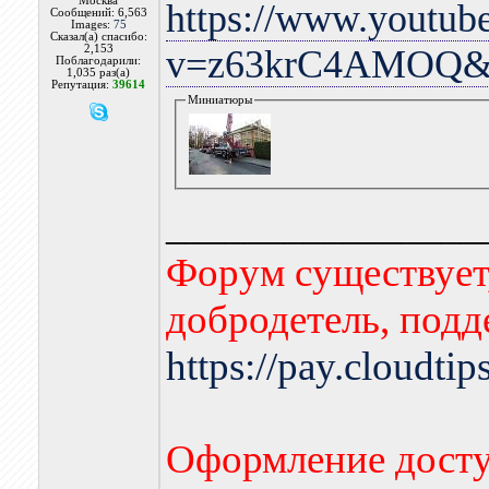
Москва
https://www.youtub
Сообщений: 6,563
Images:
75
Сказал(а) спасибо:
2,153
v=z63krC4AMOQ&fe
Поблагодарили:
1,035 раз(а)
Репутация:
39614
Миниатюры
________________
Форум существует,
добродетель, подд
https://pay.cloudti
Оформление досту