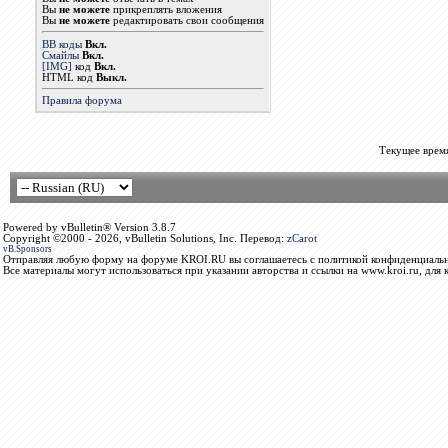
Вы
не можете
прикреплять вложения
Вы
не можете
редактировать свои сообщения
BB коды
Вкл.
Смайлы
Вкл.
[IMG]
код
Вкл.
HTML код
Выкл.
Правила форума
Текущее врем
Powered by vBulletin® Version 3.8.7
Copyright ©2000 - 2026, vBulletin Solutions, Inc. Перевод:
zCarot
vB.Sponsors
Отправляя любую форму на форуме KROI.RU вы соглашаетесь с политикой конфиденциальн
Все материалы могут использоваться при указании авторства и ссылки на www.kroi.ru, для 