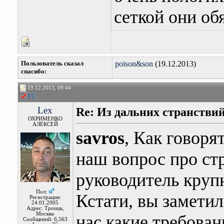
сеткой они об
Пользователь сказал
poison&son
(19.12.2013)
cпасибо:
19.12.2013, 09:44
Lex
Re: Из дальних странстви
ОХРИМЕНКО
АЛЕКСЕЙ
savros
, Как говорят
наш вопрос про стр
руководитель круп
Пол:
Кстати, вы заметил
Регистрация:
24.01.2005
Адрес: Троицк,
Москва
нас какие требован
Сообщений: 6,563