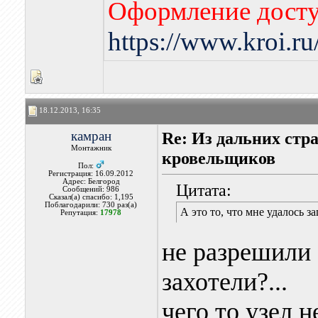
Оформление досту
https://www.kroi.r
18.12.2013, 16:35
камран
Re: Из дальних стр
Монтажник
кровельщиков
Пол:
Регистрация: 16.09.2012
Адрес: Белгород
Цитата:
Сообщений: 986
Сказал(а) спасибо: 1,195
Поблагодарили: 730 раз(а)
А это то, что мне удалось з
Репутация:
17978
не разрешили 
захотели?...
чего то узел 