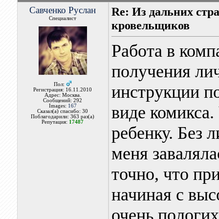
Савченко Руслан
Re: Из дальних стр
Специалист
кровельщиков
Работа в комп
получения ли
Пол:
инструкции по
Регистрация: 16.11.2010
Адрес: Москва.
Сообщений: 292
виде комикса.
Images:
167
Сказал(а) спасибо: 30
Поблагодарили: 363 раз(а)
Репутация:
17487
ребенку. Без 
меня заваляла
точно, что пр
начиная с выс
очень пологих