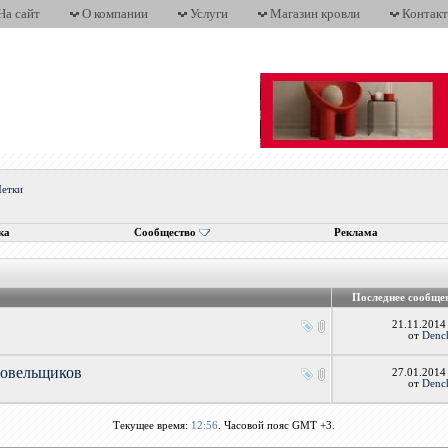
На сайт
О компании
Услуги
Магазин кровли
Контак
етки
ка
Сообщество
Реклама
Последнее сообще
21.11.201
от
Denc
овельщиков
27.01.201
от
Denc
Текущее время:
12:56
. Часовой пояс GMT +3.