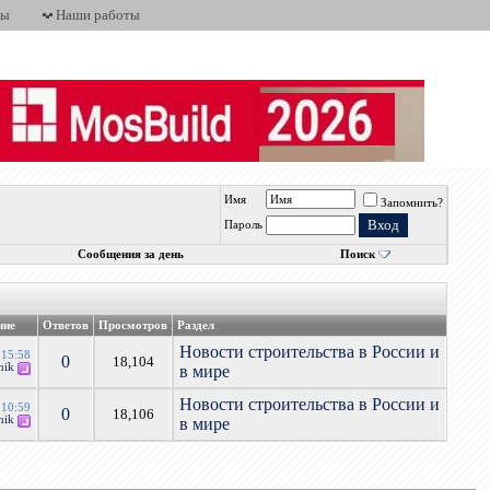
ты
Наши работы
Имя
Запомнить?
Пароль
Сообщения за день
Поиск
ние
Ответов
Просмотров
Раздел
Новости строительства в России и
4
15:58
0
18,104
hik
в мире
Новости строительства в России и
4
10:59
0
18,106
hik
в мире