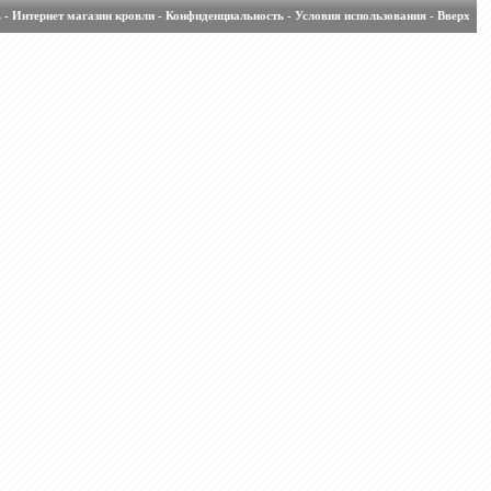
ь
-
Интернет магазин кровли
-
Конфиденциальность
-
Условия использования
-
Вверх