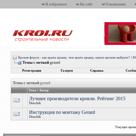
В избранное
На сайт
О компании
Кровля форум - как крыть крышу, чем крыть крышу, какую кровлю выбрать?
|
М
Темы с меткой
gerard
Регистрация
Галерея
Справка
Сообщ
Темы с меткой
gerard
Тема / Автор
Лучшие производители кровли. Рейтинг 2015
Denchik
Инструкция по монтажу Gerard
Denchik
Текущее врем