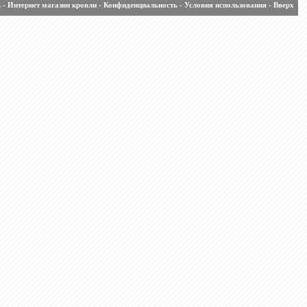
ь
-
Интернет магазин кровли
-
Конфиденциальность
-
Условия использования
-
Вверх