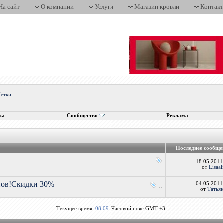
На сайт
О компании
Услуги
Магазин кровли
Контак
етки
ка
Сообщество
Реклама
Последнее сообще
18.05.201
от
Lisaal
онов!Скидки 30%
04.05.201
от
Татьян
Текущее время:
08:09
. Часовой пояс GMT +3.