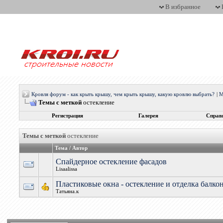
В избранное
Кровля форум - как крыть крышу, чем крыть крышу, какую кровлю выбрать?
|
М
Темы с меткой
остекление
Регистрация
Галерея
Справ
Темы с меткой
остекление
Тема / Автор
Спайдерное остекление фасадов
Lisaalissa
Пластиковые окна - остекление и отделка балк
Татьяна.к