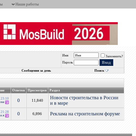
ты
Наши работы
Имя
Запомнить?
Пароль
Сообщения за день
Поиск
ние
Ответов
Просмотров
Раздел
Новости строительства в России
1
23:10
0
11,840
issa
и в мире
1
21:28
0
Реклама на строительном форуме
6,896
а.к