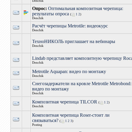
Denchik
Опрос:
Оптимальная композитная черепица:
результаты опроса
(
1
2
)
Denchik
Расчёт черепицы Metrotile: видеокурс
Denchik
ТехноНИКОЛЬ приглашает на вебинары
Denchik
Lindab представляет композитную черепицу Roc
Denchik
Metrotile Aquapan: видео по монтажу
Denchik
Снегозадержатели на кровле Metrotile Metrobond:
видео по монтажу
Denchik
Композитная черепица TILCOR
(
1
2
)
Denchik
Композитная черепица Roser-стоит ли
связываться?
(
1
2
3
)
Posting