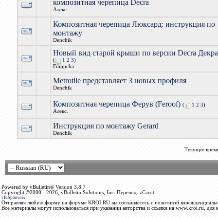
композитная черепица Decra
Алекс.
Композитная черепица Люксард: инструкция по
монтажу
Denchik
Новый вид старой крыши по версии Decra Декра
(
1
2
3
)
Filippcha
Metrotile представляет 3 новых профиля
Denchik
Композитная черепица Ферув (Feroof)
(
1
2
3
)
Алекс.
Инструкция по монтажу Gerard
Denchik
Текущее врем
Powered by vBulletin® Version 3.8.7
Copyright ©2000 - 2026, vBulletin Solutions, Inc. Перевод:
zCarot
vB.Sponsors
Отправляя любую форму на форуме KROI.RU вы соглашаетесь с политикой конфиденциальн
Все материалы могут использоваться при указании авторства и ссылки на www.kroi.ru, для 