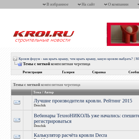
В избранное
На сайт
О компании
Кровля форум - как крыть крышу, чем крыть крышу, какую кровлю выбрать?
|
М
Темы с меткой
композитная черепица
Регистрация
Галерея
Справка
Сообщ
Темы с меткой
композитная черепица
Тема / Автор
Лучшие производители кровли. Рейтинг 2015
Denchik
Вебинары ТехноНИКОЛЬ уже начались: спешит
регистрироваться
Denchik
Калькулятор расчёта кровли Deсra