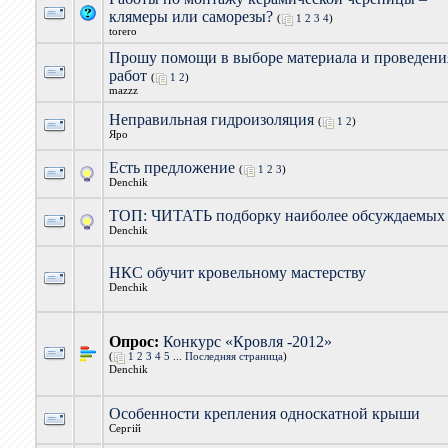
клямеры или саморезы?
(
1
2
3
4
)
torero
Прошу помощи в выборе материала и проведени
работ
(
1
2
)
mazzz
Неправильная гидроизоляция
(
1
2
)
Яро
Есть предложение
(
1
2
3
)
Denchik
ТОП: ЧИТАТЬ подборку наиболее обсуждаемых
Denchik
НКС обучит кровельному мастерству
Denchik
Опрос:
Конкурс «Кровля -2012»
(
1
2
3
4
5
...
Последняя страница
)
Denchik
Особенности крепления односкатной крыши
Сергій