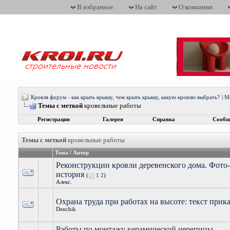
В избранное
На сайт
О компании
Кровля форум - как крыть крышу, чем крыть крышу, какую кровлю выбрать?
|
М
Темы с меткой
кровельные работы
Регистрация
Галерея
Справка
Сообщ
Темы с меткой
кровельные работы
Тема / Автор
Реконструкции кровли деревенского дома. Фото-
история
(
1
2
)
Алекс.
Охрана труда при работах на высоте: текст прика
Denchik
Работы по монтажу керамической черепицы –