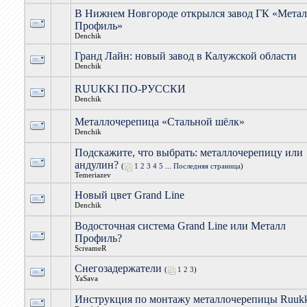
В Нижнем Новгороде открылся завод ГК «Мета
Профиль»
Denchik
Гранд Лайн: новый завод в Калужской области
Denchik
RUUKKI ПО-РУССКИ
Denchik
Металлочерепица «Стальной шёлк»
Denchik
Подскажите, что выбрать: металлочерепицу или
андулин?
(
1
2
3
4
5
...
Последняя страница
)
Temeriazev
Новый цвет Grand Line
Denchik
Водосточная система Grand Line или Металл
Профиль?
ScreameR
Снегозадержатели
(
1
2
3
)
YaSava
Инструкция по монтажу металлочерепицы Ruuk