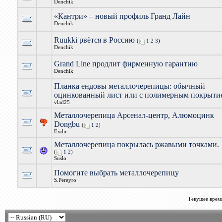
Denchik
«Кантри» – новый профиль Гранд Лайн
Denchik
Ruukki рвётся в Россию
(
1
2
3
)
Denchik
Grand Line продлит фирменную гарантию
Denchik
Планка ендовы металлочерепицы: обычный
оцинкованный лист или с полимерным покрыти
vlad25
Металлочерепица Арсенал-центр, Алюмоцинк
Dongbu
(
1
2
)
Exdir
Металлочерепица покрылась ржавыми точками.
(
1
2
)
Suslo
Помогите выбрать металлочерепицу
S.Pereyro
Текущее врем