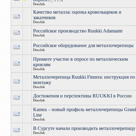
(
1
2
3
)
Denchik
Качество металла: оценка кровельщиков и
заказчиков
Denchik
Российское производство Ruukki Adamante
Denchik
Российское оборудование для металлочерепицы
Denchik
Примите участие в опросе по металлическим
кровлям
Denchik
Металлочерепица Ruukki Finnera: инструкция по
монтажу
Denchik
Достижения и перспективы RUUKKI в России
Denchik
Kamea – новый профиль металлочерепицы Gran
Line
Denchik
В Сургуте начали производить металлочерепицу
Denchik