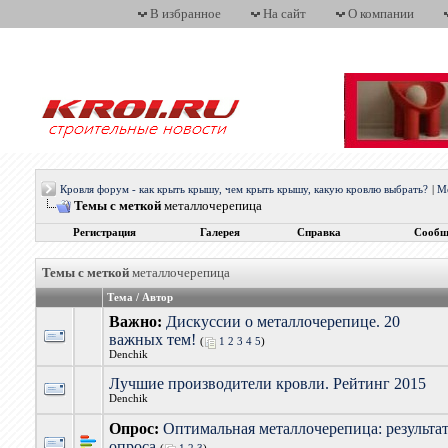
В избранное
На сайт
О компании
Кровля форум - как крыть крышу, чем крыть крышу, какую кровлю выбрать?
|
М
Темы с меткой
металлочерепица
Регистрация
Галерея
Справка
Сообщ
Темы с меткой
металлочерепица
Тема / Автор
Важно:
Дискуссии о металлочерепице. 20
важных тем!
(
1
2
3
4
5
)
Denchik
Лучшие производители кровли. Рейтинг 2015
Denchik
Опрос:
Оптимальная металлочерепица: результа
опроса