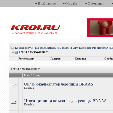
В избранное
На сайт
О компании
Кровля форум - как крыть крышу, чем крыть крышу, какую кровлю выбрать?
|
М
Темы с меткой
braas
Регистрация
Галерея
Справка
Сообщ
Темы с меткой
braas
Тема / Автор
Онлайн-калькулятор черепицы BRAAS
Denchik
Итоги тренинга по монтажу черепицы BRAAS
Denchik