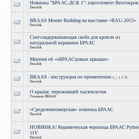
Новинка "БРААС-ДСК 1": аэроэлемент Вентокров
Denchik
BRAAS Monier Building на выставке «BAU-2015»
Denchik
Снегозадерживающая скоба для кровли из
натуральной керамики БРААС
Denchik
Мнения об «оБРААСцовых крышах»
Denchik
BRAAS - инструкция по применению
(
1
2
3
)
Denchik
О крыше, пережившей тысячелетия
Техцентр BRAAS
«Средиземноморская» новинка БРААС
Denchik
НОВИНКА! Керамическая черепица БРААС Руби
11V
Denchik