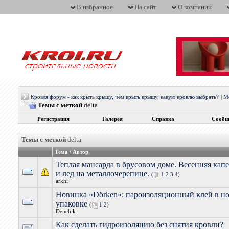
В избранное
На сайт
О компании
Кровля форум - как крыть крышу, чем крыть крышу, какую кровлю выбрать?
|
М
Темы с меткой
delta
Регистрация
Галерея
Справка
Сообщ
Темы с меткой
delta
Тема / Автор
Теплая мансарда в брусовом доме. Весенняя кап
и лед на металлочерепице.
(
1
2
3
4
)
arkhi
Новинка «Dörken»: пароизоляционный клей в н
упаковке
(
1
2
)
Denchik
Как сделать гидроизоляцию без снятия кровли?