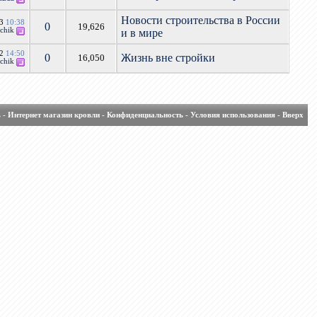
Новости строительства в России
13
10:38
0
19,626
chik
и в мире
12
14:50
0
Жизнь вне стройки
16,050
chik
ь
-
Интернет магазин кровли
-
Конфиденциальность
-
Условия использования
-
Вверх