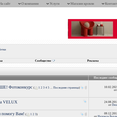
На сайт
О компании
Услуги
Магазин кровли
Контак
етки
ка
Сообщество
Реклама
Последнее сообщ
Е! Фотоконкурс
10.02.20
(
1
2
3
4
5
...
Последняя страница
)
о
кна VELUX
24.08.20
от
Den
я помогу Вам!
09.12.20
(
1
2
3
)
от
Надежда Бурла