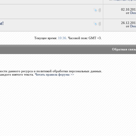
02.10.20
от
Den
м!
26.12.20
от
Den
Текущее время:
10:36
. Часовой пояс GMT +3.
Обратная связ
ости данного ресурса и политикой обработки персональных данных.
каждого взятого текста.
Читать правила форума >>