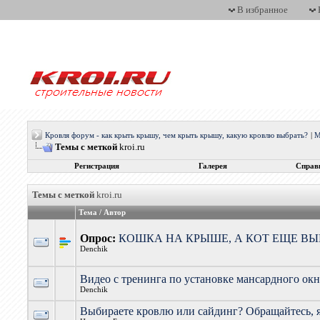
В избранное
Кровля форум - как крыть крышу, чем крыть крышу, какую кровлю выбрать?
|
М
Темы с меткой
kroi.ru
Регистрация
Галерея
Справ
Темы с меткой
kroi.ru
Тема / Автор
Опрос:
КОШКА НА КРЫШЕ, А КОТ ЕЩЕ ВЫШ
Denchik
Видео с тренинга по установке мансардного о
Denchik
Выбираете кровлю или сайдинг? Обращайтесь, 