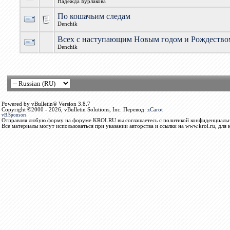
Надежда Бурлакова
По кошачьим следам
Denchik
Всех с наступающим Новым годом и Рождество
Denchik
Powered by vBulletin® Version 3.8.7
Copyright ©2000 - 2026, vBulletin Solutions, Inc. Перевод:
zCarot
vB.Sponsors
Отправляя любую форму на форуме KROI.RU вы соглашаетесь с политикой конфиденциальн
Все материалы могут использоваться при указании авторства и ссылки на www.kroi.ru, для 