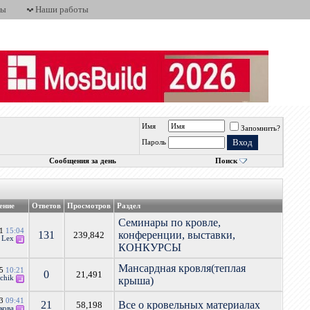
ты
Наши работы
Имя
Запомнить?
Пароль
Сообщения за день
Поиск
ение
Ответов
Просмотров
Раздел
Семинары по кровле,
21
15:04
131
конференции, выставки,
239,842
т
Lex
КОНКУРСЫ
Мансардная кровля(теплая
15
10:21
0
21,491
chik
крыша)
13
09:41
21
Все о кровельных материалах
58,198
кова