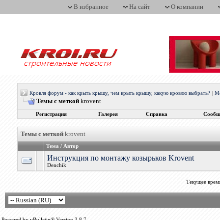
В избранное
На сайт
О компании
Кровля форум - как крыть крышу, чем крыть крышу, какую кровлю выбрать?
|
М
Темы с меткой
krovent
Регистрация
Галерея
Справка
Сообщ
Темы с меткой
krovent
Тема / Автор
Инструкция по монтажу козырьков Krovent
Denchik
Текущее врем
Powered by vBulletin® Version 3.8.7