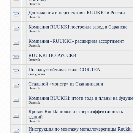
Denchik
Достижения и перспективы RUUKKI в России
Denchik
Компания RUUKKI построила завод в Саранске
Denchik
Компания «RUUKKI» расширила ассортимент
Denchik
RUUKKI ПО-РУССКИ
Denchik
Погодоустойчивая сталь COR-TEN
снегурочка
Стальной «монстр» из Скандинавии
Denchik
Компания RUUKKI: итоги года и планы на будущ
Denchik
Кровля Ruukki повысит энергоэффективность
зданий
Denchik
Инструкция по монтажу металлочерепицы Ruukki