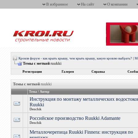
В избранное
На сайт
О компании
Кровля форум - как крыть крышу, чем крыть крышу, какую кровлю выбрать?
|
М
Темы с меткой
ruukki
Регистрация
Галерея
Справка
Сообщ
Темы с меткой
ruukki
Тема / Автор
Инструкция по монтажу металлических водостоко
Ruukki
Denchik
Российское производство Ruukki Adamante
Denchik
Металлочерепица Ruukki Finnera: инструкция по
монтажу