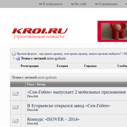
В избранное
На сайт
О компании
Кровля форум - как крыть крышу, чем крыть крышу, какую кровлю выбрать?
|
М
Темы с меткой
saint-gobain
Регистрация
Галерея
Справка
Сообщ
Темы с меткой
saint-gobain
Тема / Автор
«Сен-Гобен» выпускает 2 мобильных приложения
Denchik
В Егорьевске открылся завод «Сен-Гобен»
Denchik
Конкурс «ISOVER – 2014»
Denchik