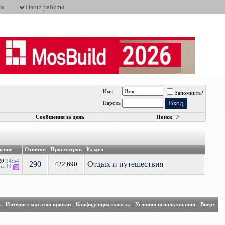
ты
Наши работы
Имя
Запомнить?
Пароль
Сообщения за день
Поиск
щение
Ответов
Просмотров
Раздел
020
14:54
290
Отдых и путешествия
422,690
иса11
ь
-
Интернет магазин кровли
-
Конфиденциальность
-
Условия использования
-
Вверх