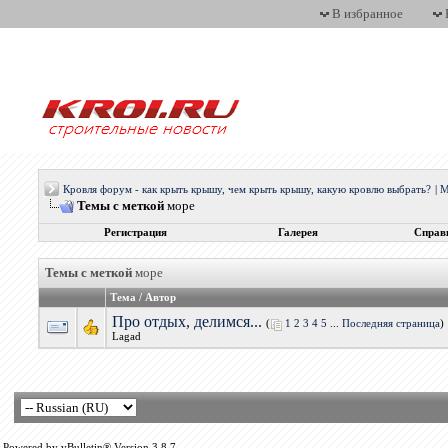
В избранное
Кровля форум - как крыть крышу, чем крыть крышу, какую кровлю выбрать?
|
М
Темы с меткой
море
Регистрация
Галерея
Справ
Темы с меткой
море
Тема / Автор
Про отдых, делимся...
(
1
2
3
4
5
...
Последняя страница
)
Lagad
Powered by vBulletin® Version 3.8.7