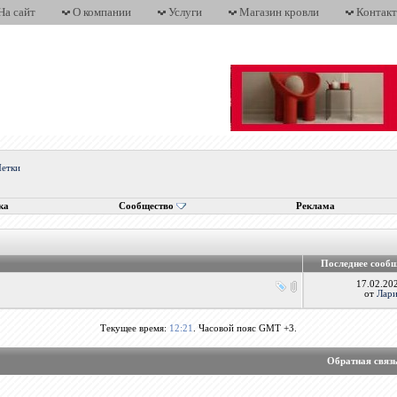
На сайт
О компании
Услуги
Магазин кровли
Контак
етки
ка
Сообщество
Реклама
Последнее сооб
17.02.2
от
Лар
Текущее время:
12:21
. Часовой пояс GMT +3.
Обратная связ