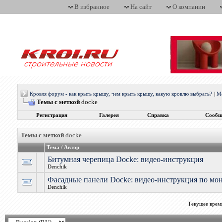
В избранное
На сайт
О компании
Кровля форум - как крыть крышу, чем крыть крышу, какую кровлю выбрать?
|
М
Темы с меткой
docke
Регистрация
Галерея
Справка
Сообщ
Темы с меткой
docke
Тема / Автор
Битумная черепица Docke: видео-инструкция
Denchik
Фасадные панели Docke: видео-инструкция по мо
Denchik
Текущее врем