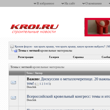
В избранное
На сайт
О компании
Кровля форум - как крыть крышу, чем крыть крышу, какую кровлю выбрать?
|
М
Темы с меткой
кровельные материалы
Регистрация
Галерея
Справка
Сообщ
Темы с меткой
кровельные материалы
Тема / Автор
Важно:
Дискуссии о металлочерепице. 20 важн
тем!
(
1
2
3
4
5
)
Denchik
Всероссийский кровельный конгресс: темы и ит
Denchik