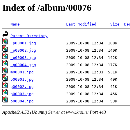
Index of /album/00076
Name
Last modified
Size
De
Parent Directory
_p00001.jpg
_p00002.jpg
_p00003.jpg
_p00004.jpg
m00001.jpg
p00001.jpg
p00002.jpg
p00003.jpg
p00004.jpg
Apache/2.4.52 (Ubuntu) Server at www.kroi.ru Port 443