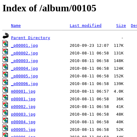
Index of /album/00105
Name
Last modified
Size
De
Parent Directory
_p00001.jpg
_p00002.jpg
_p00003.jpg
_p00004.jpg
_p00005.jpg
_p00006.jpg
m00001.jpg
p00001.jpg
p00002.jpg
p00003.jpg
p00004.jpg
p00005.jpg