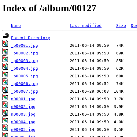
Index of /album/00127
Name
Last modified
Size
De
Parent Directory
_p00001.jpg
_p00002.jpg
_p00003.jpg
_p00004.jpg
_p00005.jpg
_p00006.jpg
_p00007.jpg
m00001.jpg
m00002.jpg
m00003.jpg
m00004.jpg
m00005.jpg