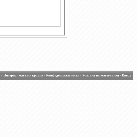
ь
-
Интернет магазин кровли
-
Конфиденциальность
-
Условия использования
-
Вверх