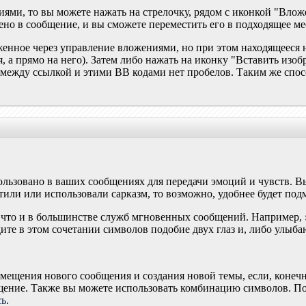
иями, то вы можете нажать на стрелочку, рядом с иконкой "Вло
но в сообщение, и вы сможете переместить его в подходящее мес
женное через управление вложениями, но при этом находящееся 
, а прямо на него). Затем либо нажать на иконку "Вставить изоб
что между ссылкой и этими BB кодами нет пробелов. Таким же сп
льзовано в ваших сообщениях для передачи эмоций и чувств. Вы
ли или использовали сарказм, то возможно, удобнее будет подм
 что и в большинстве служб мгновенных сообщений. Например,
ите в этом сочетании символов подобие двух глаз и, либо улыба
мещения нового сообщения и создания новой темы, если, конечн
щение. Также вы можете использовать комбинацию символов. По
сь
.