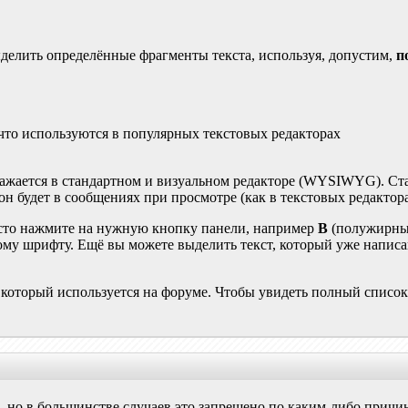
делить определённые фрагменты текста, используя, допустим,
п
что используются в популярных текстовых редакторах
ажается в стандартном и визуальном редакторе (WYSIWYG). Ста
 он будет в сообщениях при просмотре (как в текстовых редактора
осто нажмите на нужную кнопку панели, например
B
(полужирный
ому шрифту. Ещё вы можете выделить текст, который уже написа
 который используется на форуме. Чтобы увидеть полный списо
х, но в большинстве случаев это запрещено по каким-либо причи