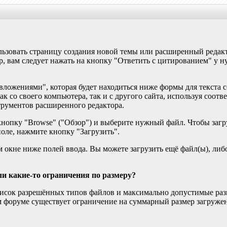
льзовать страницу создания новой темы или расширенный редак
р, вам следует нажать на кнопку "Ответить с цитированием" у
вложениями", которая будет находиться ниже формы для текста 
ак со своего компьютера, так и с другого сайта, используя соот
трументов расширенного редактора.
кнопку "Browse" ("Обзор") и выберите нужный файл. Чтобы загру
поле, нажмите кнопку "Загрузить".
ом окне ниже полей ввода. Вы можете загрузить ещё файл(ы), ли
и какие-то ограничения по размеру?
исок разрешённых типов файлов и максимально допустимые раз
ом форуме существует ограничение на суммарный размер загруж