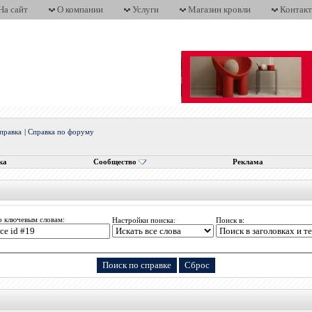
На сайт
О компании
Услуги
Магазин кровли
Контак
правка
|
Справка по форуму
ка
Сообщество
Реклама
о ключевым словам:
Настройки поиска:
Поиск в: